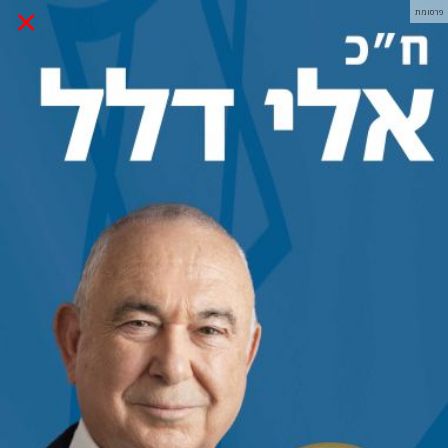
×
פרסומת