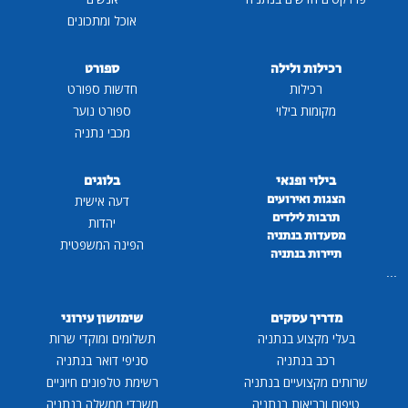
אוכל ומתכונים
רכילות ולילה
ספורט
רכילות
חדשות ספורט
מקומות בילוי
ספורט נוער
מכבי נתניה
בילוי ופנאי
בלוגים
הצגות ואירועים
דעה אישית
תרבות לילדים
יהדות
מסעדות בנתניה
הפינה המשפטית
תיירות בנתניה
...
מדריך עסקים
שימושון עירוני
בעלי מקצוע בנתניה
תשלומים ומוקדי שרות
רכב בנתניה
סניפי דואר בנתניה
שרותים מקצועיים בנתניה
רשימת טלפונים חיוניים
טיפוח ובריאות בנתניה
משרדי ממשלה בנתניה