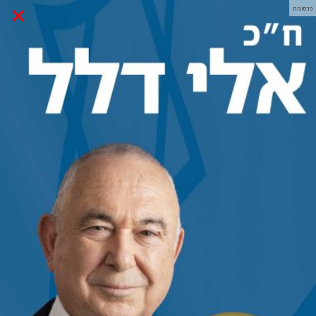
×
פרסומת