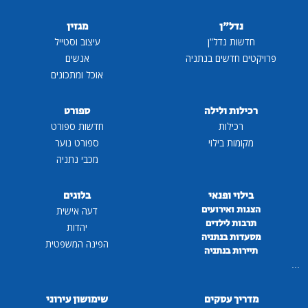
נדל"ן
מגזין
חדשות נדל"ן
עיצוב וסטייל
פרויקטים חדשים בנתניה
אנשים
אוכל ומתכונים
רכילות ולילה
ספורט
רכילות
חדשות ספורט
מקומות בילוי
ספורט נוער
מכבי נתניה
בילוי ופנאי
בלוגים
הצגות ואירועים
דעה אישית
תרבות לילדים
יהדות
מסעדות בנתניה
הפינה המשפטית
תיירות בנתניה
...
מדריך עסקים
שימושון עירוני