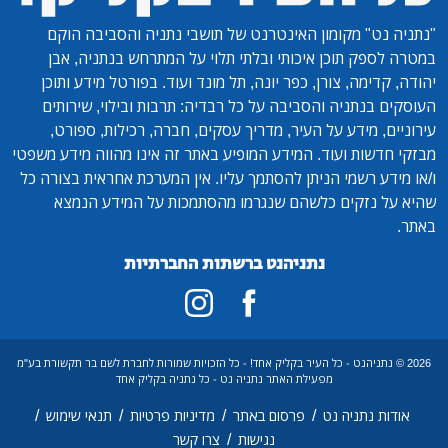
"נתניה נט"
מקומון האינטרנט של תושבי נתניה והסביבה הוקם
במטרה לספק תוכן איכותי ובלתי תלוי על המתרחש בנתניה, אבן
יהודה, קדימה, צורן, כפר יונה, תל מונד ועוד. בפורטל מידע ותוכן
העוסקים בנתניה והסביבה על כל רבדיה: תרבות ובילוי, שירותים
עירוניים, מידע על העיר, מדריך עסקים, חברה, רכילות, ספורט,
מבזקי חדשות ועוד. המידע המופיע באתר זה אינו מהווה מידע משפטי
ו/או מידע רשמי הניתן להסתמך עליו. אין המערכת אחראית בצורה כל
שהיא על נזקים כלשהם שנגרמו מהסתמכות על המידע הנמצא
באתר.
נתניהנט ברשתות החברתיות
2026 © נתניהנט - כל העיר בקליק אחד! - כל הזכויות שמורות לחברת לשם בר תקשורת בע"מ
מפעילת האתר נתניה נט - כל נתניה בקליק אחד
/
/
/
/
אודות נתניה נט
פרסום באתר
מדיניות פרטיות
תנאי שימוש
/
נגישות
צרו קשר