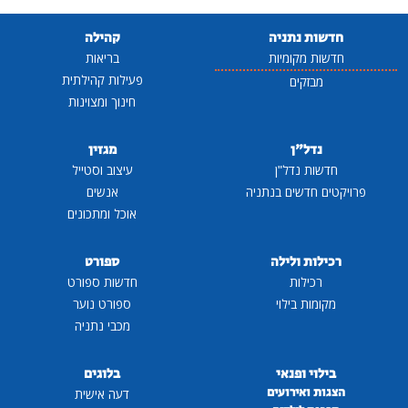
חדשות נתניה
קהילה
חדשות מקומיות
בריאות
פעילות קהילתית
מבזקים
חינוך ומצוינות
נדל"ן
מגזין
חדשות נדל"ן
עיצוב וסטייל
פרויקטים חדשים בנתניה
אנשים
אוכל ומתכונים
רכילות ולילה
ספורט
רכילות
חדשות ספורט
מקומות בילוי
ספורט נוער
מכבי נתניה
בילוי ופנאי
בלוגים
הצגות ואירועים
דעה אישית