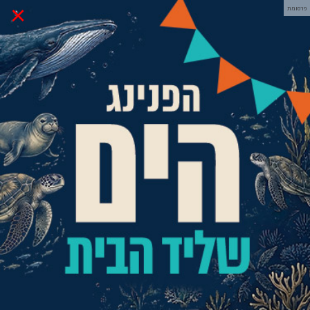
×
פרסומת