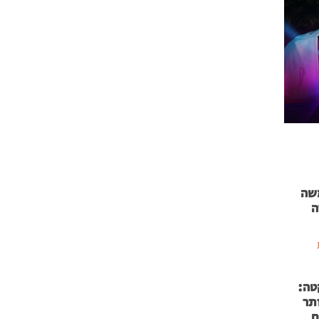
 71 נמשה
ה
טה:
 53 אותר
ם