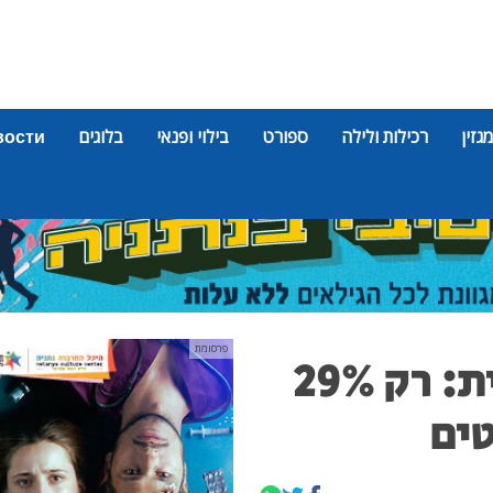
מגזין
רכילות ולילה
ספורט
בילוי ופנאי
בלוגים
вости
פרסומת
נתניה מדורגת בתחתית: רק 29%
ים