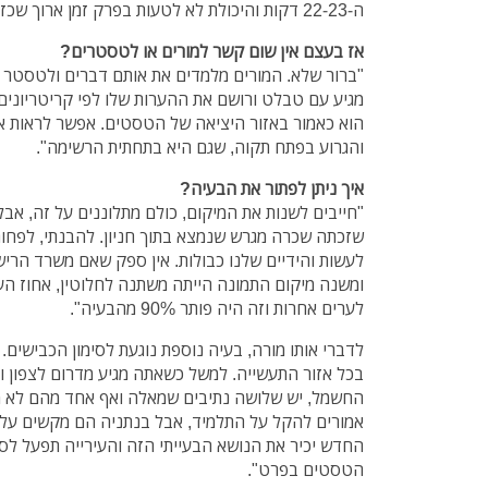
ה-22-23 דקות והיכולת לא לטעות בפרק זמן ארוך שכזה היא אפסית".
אז בעצם אין שום קשר למורים או לטסטרים?
"ברור שלא. המורים מלמדים את אותם דברים ולטסטר הי
מגיע עם טבלט ורושם את ההערות שלו לפי קריטריוני
הוא כאמור באזור היציאה של הטסטים. אפשר לראות את
והגרוע בפתח תקוה, שגם היא בתחתית הרשימה".
איך ניתן לפתור את הבעיה?
"חייבים לשנות את המיקום, כולם מתלוננים על זה, אב
שזכתה שכרה מגרש שנמצא בתוך חניון. להבנתי, לפחות
לעשות והידיים שלנו כבולות. אין ספק שאם משרד הריש
ומשנה מיקום התמונה הייתה משתנה לחלוטין, אחוז העוב
לערים אחרות וזה היה פותר 90% מהבעיה".
לדברי אותו מורה, בעיה נוספת נוגעת לסימון הכבישים.
בכל אזור התעשייה. למשל כשאתה מגיע מדרום לצפון 
החשמל, יש שלושה נתיבים שמאלה ואף אחד מהם לא מסו
אמורים להקל על התלמיד, אבל בנתניה הם מקשים עליו
החדש יכיר את הנושא הבעייתי הזה והעירייה תפעל לסי
הטסטים בפרט".