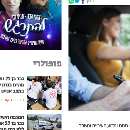
שיתוף
פופולרי
גבר בן
מהים בנתני
במצב אנוש
חדשות מקומיות
המגפה השק
גבר בן
 טסט ומדוע העירייה ומשרד
ללא רוח חיי