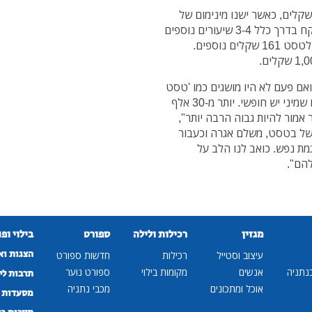
שיעור נהיגה בנתניה עולה כיום כ- 180 שקלים, כאשר ישנו מינימום של
28 שיעורים על מנת לגשת לטסט. מי שנכשל בטסט ייקח בדרך כלל 3-4 שיעורים נוספים
בין טסט לטסט, כאשר טסט עולה 231 שקלים ואגרה לטסט 161 שקלים נוספים.
אם פעם לא היו מושגים כמו 'טסט
15 ומעלה', הרי שהיום רואים גם את זה וטסט שביעי או שמיני יש חופשי. יותר מ-30 אלף
מור להיות גבוה הרבה יותר",
כשל בטסט, משלם אגרה וכעבור
מת נפש. כואב לנו הלב על
להם".
מגזין
רכילות ולילה
ספורט
בילוי ופ
הצגות וא
עיצוב וסטייל
רכילות
חדשות ספורט
נתניה
אנשים
מקומות בילוי
ספורט נוער
תרבות לי
אוכל ומתכונים
מכבי נתניה
מסעדות ב