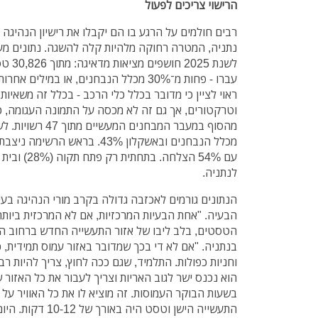
הרישוי צריכים לפעול
רבים חולמים על הרגע בו הם יקבלו את רישיון הנהיגה 
נתניה, המטרה רחוקה מלהיות קלה להשגה. נתונים מ
עברו - פחות מ־30% מכלל הנבחנים, או במילים אחרות 71% נכשלים בכל שנה.
ראוי לציין כי מדובר בכלל כלי הרכב - בכלל זה משאיות,
וטרקטורים, אך גם זה לא מכסה על התמונה העגומה, כ
לנתניה.
הנתונים גורמים לאכזבה גדולה בקרב מורי הנהיגה בעיר
הבעיה. "אחת הבעיות המרכזיות, אם לא המרכזית ביותר
הטסטים, בלב ליבו של אזור התעשייה החדש ברחוב המ
בנתניה. "אם לא די בכך שמדובר באזור עמוס תמידית, כ
וחניות כפולות. התלמיד, שגם ככה לחוץ, צריך להיות רב 
הוא נכנס ישר לגוב האריות וצריך לעבור את כל האזור ש
בשעות הבוקר העמוסות. זה מוציא לו את כל האוויר על 
התעשייה הישן וטסט הי