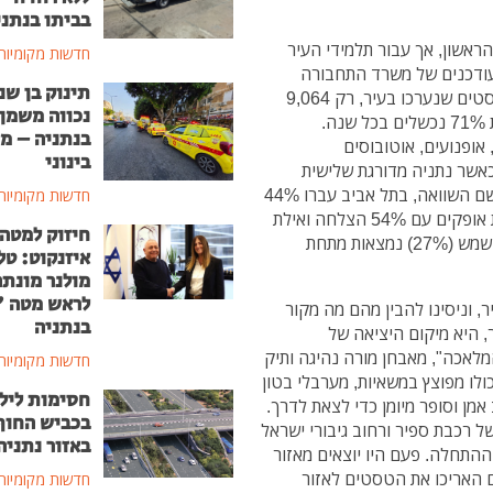
בביתו בנתני
הראשון, אך עבור תלמידי העיר
חדשות מקומיות
עודכנים של משרד התחבורה
תינוק בן שנ
לשנת 2025 חושפים מציאות מדאיגה: מתוך 30,826 טסטים שנערכו בעיר, רק 9,064
נכווה משמן
בנתניה – מ
 אופנועים, אוטובוסים
בינוני
אשר נתניה מדורגת שלישית
מהסוף במעבר המבחנים המעשיים מתוך 47 רשויות. לשם השוואה, בתל אביב עברו 44%
חדשות מקומיות
מכלל הנבחנים ובאשקלון 43%. בראש הרשימה ניצבת אופקים עם 54% הצלחה ואילת
חיזוק למטה
עם 54% הצלחה. בתחתית רק פתח תקוה (28%) ובית שמש (27%) נמצאות מתחת
איזנקוט: טל
מולנר מונת
לראש מטה 
, וניסינו להבין מהם מה מקור
בנתניה
, היא מיקום היציאה של
לאכה", מאבחן מורה נהיגה ותיק
חדשות מקומיות
ולו מפוצץ במשאיות, מערבלי בטון
חסימות ליל
אמן וסופר מיומן כדי לצאת לדרך.
בכביש החוף
ל רכבת ספיר ורחוב גיבורי ישראל
באזור נתניה
ההתחלה. פעם היו יוצאים מאזור
ה באורך של 10-12 דקות. היום האריכו את הטסטים לאזור
חדשות מקומיות