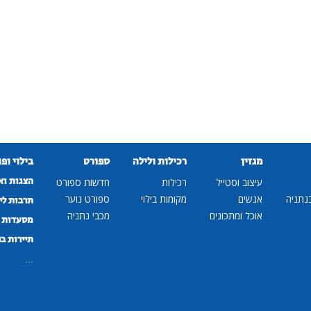
מגזין
רכילות ולילה
ספורט
בילוי ופ
הצגות וא
עיצוב וסטייל
רכילות
חדשות ספורט
נתניה
אנשים
מקומות בילוי
ספורט נוער
תרבות לי
אוכל ומתכונים
מכבי נתניה
מסעדות ב
תיירות ב
...