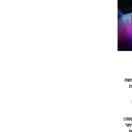
 71 נמשה
ה
טה:
 53 אותר
ם