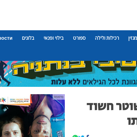
מגזין
רכילות ולילה
ספורט
בילוי ופנאי
בלוגים
вости
פרסומת
שוטר חשוד
ו