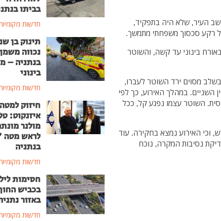
בביתו בנתני
ושב העיר, שלא היה בתפקיד,
חדשות מקומיות
על רקע סכסוך משפחתי מתמשך.
תינוק בן שנ
נכווה משמן
באורח בינוני עד קשה, והשוטר
בנתניה – מ
בינוני
בשלב מסוים ירד השוטר לעברו,
חדשות מקומיות
ן השניים. במהלך האירוע, כך לפי
ית. השוטר עצמו נפגע קל, ככל
חיזוק למטה
איזנקוט: טל
מולנר מונת
 וכי האירוע נמצא בחקירה. עוד
לראש מטה 
יקת נסיבות המקרה, נוכח
בנתניה
חדשות מקומיות
חסימות ליל
בכביש החוף
באזור נתניה
חדשות מקומיות