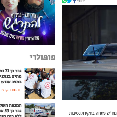
שיתוף
פופולרי
גבר בן
מהים בנתני
במצב אנוש
חדשות מקומיות
המגפה השק
גבר בן
 מח"ש פתחה בחקירת נסיבות
ללא רוח חיי