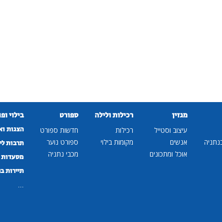
מגזין
רכילות ולילה
ספורט
בילוי ופ
הצגות וא
עיצוב וסטייל
רכילות
חדשות ספורט
נתניה
אנשים
מקומות בילוי
ספורט נוער
תרבות לי
אוכל ומתכונים
מכבי נתניה
מסעדות ב
תיירות ב
...