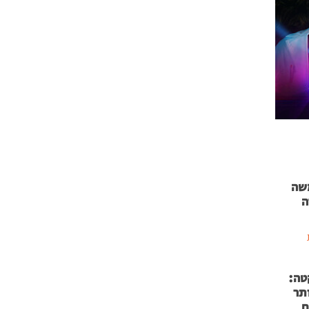
 71 נמשה
ה
טה:
 53 אותר
ם