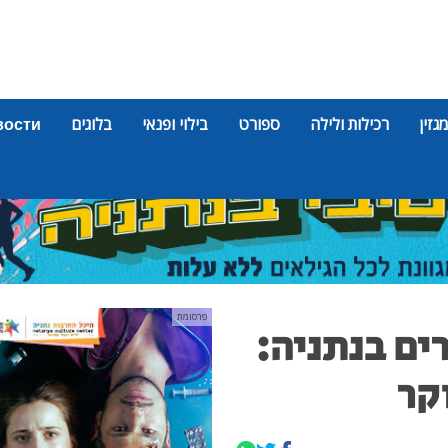
מגזין
רכילות ולילה
ספורט
בילוי ופנאי
בלוגים
вости
פרסומת
ים בנתניה:
קר