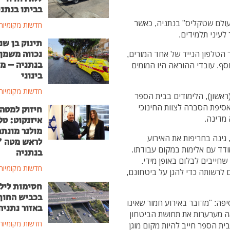
בביתו בנתני
עולם שטקליס" בנתניה, כאשר
חדשות מקומיות
עיני תלמידים.
תינוק בן שנ
נכווה משמן
הטלפון הנייד של אחד המורים,
בנתניה – מ
סף. עובדי ההוראה היו המומים
בינוני
חדשות מקומיות
אשון), הלימודים בבית הספר
בין השעות 08:00–10:00 תתקיים אסיפת הסברה לצוות החינוכי
חיזוק למטה
 מדינה.
איזנקוט: טל
מולנר מונת
 גינה בחריפות את האירוע
לראש מטה 
דד עם אלימות במקום עבודתו.
בנתניה
חייבים לבלום באופן מידי.
חדשות מקומיות
לרשותה כדי להגן על ביטחונם,
חסימות ליל
בכביש החוף
יפה: "מדובר באירוע חמור שאינו
באזור נתניה
ה מערערות את תחושת הביטחון
חדשות מקומיות
ת הספר חייב להיות מקום מוגן