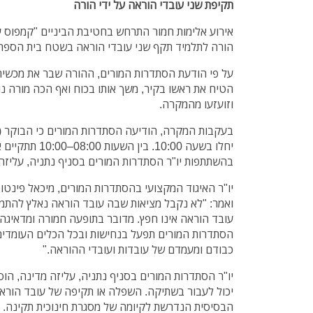
תקיפת שני עובדי הוראה על ידי הורה
אירוע אלימות חמור התרחש בחטיבת הביניים "קמפוס 
הורה לתלמיד תקף שני עובדי הוראה בשטח בית הספר ל
על פי הודעת הסתדרות המורים, ההורה שבר את מכשיר 
הטיח את ראשו בקיר, משך אותו בכוח ואף הכה מורה נו
וזועזעו מהמקרה.
בעקבות המקרה, הודיעה הסתדרות המורים כי הבוקר (ר
יחלו בשעה 10:00. 
בהשתתפות יו"ר הסתדרות המורים בסניף נתניה, עליזה
יו"ר האיגוד המקצועי בהסתדרות המורים, מיכאל פינטו,
ואמר: "לא נקבל מציאות שבה עובד הוראה נאלץ להתמו
עובד הוראה אינו חפץ. מדובר בתופעה חמורה ומדאיגה ש
הסתדרות המורים תפעל בנחישות ובכל הכלים העומדים 
כבודם ומעמדם של עובדות ועובדי ההוראה."
יו"ר הסתדרות המורים בסניף נתניה, עליזה מדינה, הוס
יכול לעבור בשתיקה. השפלה או תקיפה של עובד הורא
הבסיסית הנדרשת לקיומה של מסגרת חינוכית תקינה. בי