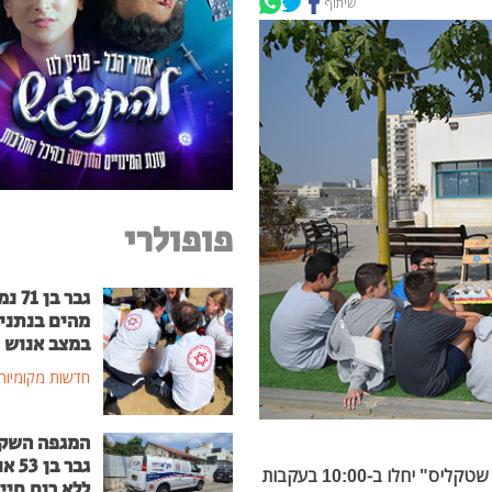
שיתוף
פופולרי
גבר בן
מהים בנתני
במצב אנוש
חדשות מקומיות
המגפה השק
גבר בן
הסתדרות המורים הודיעה כי הלימודים ב"קמפוס עולם שטקליס" יחלו ב-10:00 בעקבות
ללא רוח חיי