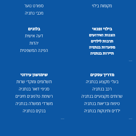
מקומות בילוי
ספורט נוער
מכבי נתניה
בילוי ופנאי
בלוגים
הצגות ואירועים
דעה אישית
תרבות לילדים
יהדות
מסעדות בנתניה
הפינה המשפטית
תיירות בנתניה
...
מדריך עסקים
שימושון עירוני
בעלי מקצוע בנתניה
תשלומים ומוקדי שרות
רכב בנתניה
סניפי דואר בנתניה
שרותים מקצועיים בנתניה
רשימת טלפונים חיוניים
טיפוח ובריאות בנתניה
משרדי ממשלה בנתניה
ילדים ותינוקות בנתניה
בנקים בנתניה
...
...