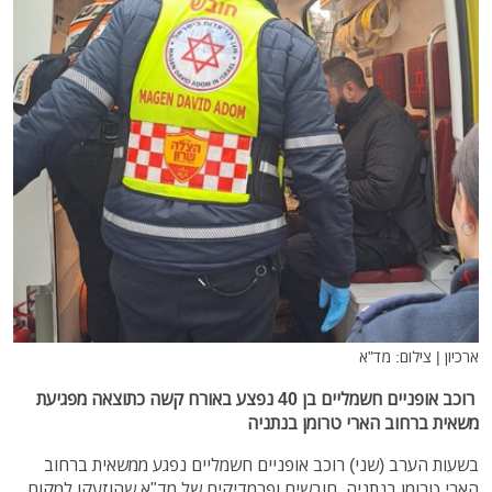
ארכיון | צילום: מד"א
רוכב אופניים חשמליים בן 40 נפצע באורח קשה כתוצאה מפגיעת
משאית ברחוב הארי טרומן בנתניה
בשעות הערב (שני) רוכב אופניים חשמליים נפגע ממשאית ברחוב
הארי טרומן בנתניה. חובשים ופרמדיקים של מד"א שהוזעקו למקום