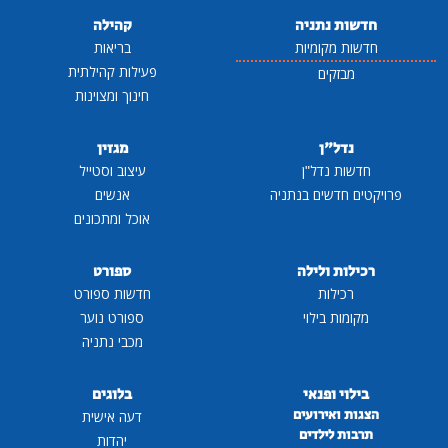
חדשות נתניה
קהילה
חדשות מקומיות
בריאות
פעילות קהילתית
מבזקים
חינוך ומצוינות
נדל"ן
מגזין
חדשות נדל"ן
עיצוב וסטייל
פרויקטים חדשים בנתניה
אנשים
אוכל ומתכונים
רכילות ולילה
ספורט
רכילות
חדשות ספורט
מקומות בילוי
ספורט נוער
מכבי נתניה
בילוי ופנאי
בלוגים
הצגות ואירועים
דעה אישית
תרבות לילדים
יהדות