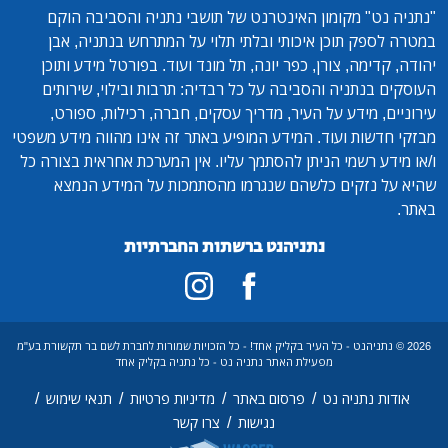
"נתניה נט"
מקומון האינטרנט של תושבי נתניה והסביבה הוקם
במטרה לספק תוכן איכותי ובלתי תלוי על המתרחש בנתניה, אבן
יהודה, קדימה, צורן, כפר יונה, תל מונד ועוד. בפורטל מידע ותוכן
העוסקים בנתניה והסביבה על כל רבדיה: תרבות ובילוי, שירותים
עירוניים, מידע על העיר, מדריך עסקים, חברה, רכילות, ספורט,
מבזקי חדשות ועוד. המידע המופיע באתר זה אינו מהווה מידע משפטי
ו/או מידע רשמי הניתן להסתמך עליו. אין המערכת אחראית בצורה כל
שהיא על נזקים כלשהם שנגרמו מהסתמכות על המידע הנמצא
באתר.
נתניהנט ברשתות החברתיות
2026 © נתניהנט - כל העיר בקליק אחד! - כל הזכויות שמורות לחברת לשם בר תקשורת בע"מ
מפעילת האתר נתניה נט - כל נתניה בקליק אחד
/
/
/
/
אודות נתניה נט
פרסום באתר
מדיניות פרטיות
תנאי שימוש
/
נגישות
צרו קשר