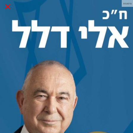
×
פרסומת