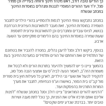
כך הודיעו טובה דולב, ראש מינהל חינוך ורווחה בעירייה וכן סמדר
סגל, יו"ר וועד ההורים המוסדי לגננות ומנהלים במוסדות החינוך
במכתב שנשלח
במכתב נתבקשו צוותי החינוך לנסות ולהסתייע בהורי הילדים לתגבור
השמירה במוסדות החינוך. זאת מעבר להתארגנות העירונית הנרחבת
בנושא, לגיוס עובדים ומתנדבים וכן להתארגנות עירונית לתוספת
שעות שמירה במוסדות החינוך בהם הלימודים מתקיימים עד השעה
ארבע.
בנוסף, ביקשו דולב וסגל לרענן נהלים, במטרה להגביר את בטחונם
של התלמידים ואת רווחתם של הורים ותלמידים במערכת החינוך בעת
הזאת.
בהמשך ציינו כי יש להמשיך ולהיעזר בתורנות הורים ולא לבטל את
משמרות הזה"ב, לאסור הגעה לביה"ס עם אמצעי הגנה מכל סוג,
להקפיד לנעול את שערי גני הילדים, לארגן כל פעילות חוץ בית ספרית
מול קב"ט בית הספר, באישורו וע"פ הנחיותיו, לתגבר את מערך
המורות התורניות בהפסקות ועוד.
"הדגישו להורים המודאגים" ציינו דולב וסגל במכתב שנשלח "לפנות
אליכם ואתם תרכזו אלינו את הפניות, כך נוכל לתת מענה ושירות
טובים יותר. בברכת: שנדע ימים שקטים!"