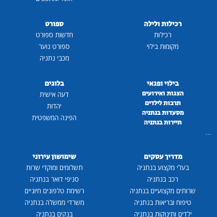
רכילות ולילה
ספורט
רכילות
חדשות ספורט
מקומות בילוי
ספורט נוער
מכבי נתניה
בילוי ופנאי
בלוגים
הצגות ואירועים
דעה אישית
תרבות לילדים
יהדות
מסעדות בנתניה
הפינה המשפטית
תיירות בנתניה
...
מדריך עסקים
שימושון עירוני
בעלי מקצוע בנתניה
תשלומים ומוקדי שרות
רכב בנתניה
סניפי דואר בנתניה
שרותים מקצועיים בנתניה
רשימת טלפונים חיוניים
טיפוח ובריאות בנתניה
משרדי ממשלה בנתניה
ילדים ותינוקות בנתניה
בנקים בנתניה