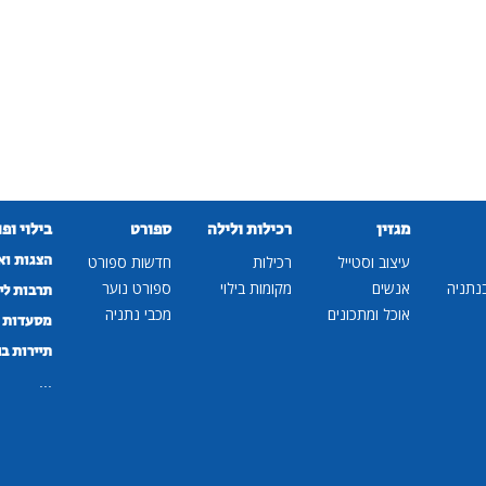
מגזין
רכילות ולילה
ספורט
בילוי ופ
הצגות וא
עיצוב וסטייל
רכילות
חדשות ספורט
נתניה
אנשים
מקומות בילוי
ספורט נוער
תרבות לי
אוכל ומתכונים
מכבי נתניה
מסעדות ב
תיירות ב
...