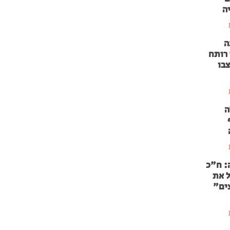
ה
ה
 רותח
צבו
ה
: ח"כ
ל את
ים"