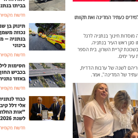
בביתו בנתני
חדשות מקומיות
ידים כעתיד המדינה ואת תקוותו
תינוק בן שנ
נכווה משמן
(הליכוד) סייר היום (1.9) בשלושה מוסדות חינוך בנתניה לרגל
בנתניה – מ
 סגן ראש העיר בנתניה.
בינוני
שכונת קריית השרון, בית הספר
חדשות מקומיות
עיר ימים.
חסימות ליל
וריהם לשנה של ערבות הדדית,
בכביש החוף
עתיד של המדינה", אמר.
באזור נתניה
חדשות מקומיות
כבוד לנתניה
אלי דלל קיב
"אות החלוצ
לשנת 2026
חדשות מקומיות