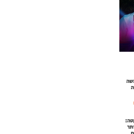
 71 נמשה
ה
טה:
 53 אותר
ם