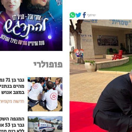
שיתוף
פופולרי
גבר בן
מהים בנתני
במצב אנוש
חדשות מקומיות
המגפה השק
גבר בן
ללא רוח חיי