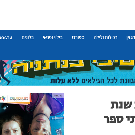
מגזין
רכילות ולילה
ספורט
בילוי ופנאי
בלוגים
вости
פרסומת
 שנת
י ספר