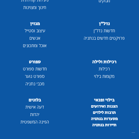
מבזקים
חינוך ומצוינות
נדל"ן
מגזין
חדשות נדל"ן
עיצוב וסטייל
פרויקטים חדשים בנתניה
אנשים
אוכל ומתכונים
רכילות ולילה
ספורט
רכילות
חדשות ספורט
מקומות בילוי
ספורט נוער
מכבי נתניה
בילוי ופנאי
בלוגים
הצגות ואירועים
דעה אישית
תרבות לילדים
יהדות
מסעדות בנתניה
הפינה המשפטית
תיירות בנתניה
...