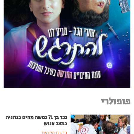
פופולרי
גבר בן 71 נמשה מהים בנתניה
במצב אנוש
חדשות מקומיות