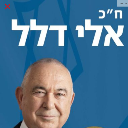
×
פרסומת