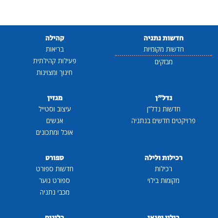
חדשות נתניה
קהילה
חדשות מקומיות
בריאות
פעילות קהילתית
מבזקים
חינוך ומצוינות
נדל"ן
מגזין
חדשות נדל"ן
עיצוב וסטייל
פרויקטים חדשים בנתניה
אנשים
אוכל ומתכונים
רכילות ולילה
ספורט
רכילות
חדשות ספורט
מקומות בילוי
ספורט נוער
מכבי נתניה
בילוי ופנאי
בלוגים