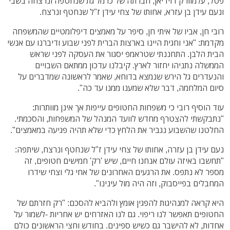
פטל, עלמוורק דוידיאן, חברתה של כרמל גת שנחטפה ונרצחה בשבי
ונעם עידן בן עזרא, אחותו של צחי עידן ז"ל שנחטף ונרצח.
רובי חן, אביו של איתי חן, סיפר על מאמצים דיפלומטיים שהמשפחה
מקדמת: "אני וחגית היינו בארצות הברית לפני שבוע ודיברנו עם אנשי
הבית הלבן. התחננתי שטראמפ יסגור את העסקה לפני שראש
הממשלה נתניהו יחזור לארץ. קיבלנו עדכון ממתאם השבויים
והנעדרים גל הירש שנמצא בדוחא, שאמר לראשונה שמדברים על
סיום המלחמה, דבר שלא שמענו ממנו עד כה".
עוד הוסיף רובי כי משפחות החטופים עייפות אך אינן מוותרות:
"נתבקשתי להצטרף מחדש לוועד המנהל של המשפחות, והסכמתי.
החלטנו שהשבוע נגביר את הלחץ כדי שלא תהיה פגיעה במאמצים".
נעם עידן בן עזרה, אחותו של צחי עידן ז"ל שנחטף ונרצח, שיתפה:
"תחשבו באיזה עולם אנחנו חיים, שיש 'רק' חמישים חטופים, זה
מספר לא נתפס. את הרגעים האחרונים של אחי גלי וצחי שידרו
המחבלים בפייסבוק, וזה היה מול עינינו".
היא קראה למנהיגות להפגין אומץ ולהביא להסכם: "רק חזרתם של
החטופים תאפשר לנו ריפוי. גם לנו האזרחים יש אחריות -לשמור על
אחדות, לא להישבר גם כשיש ספינים. בחודש וחצי הראשונים כולם