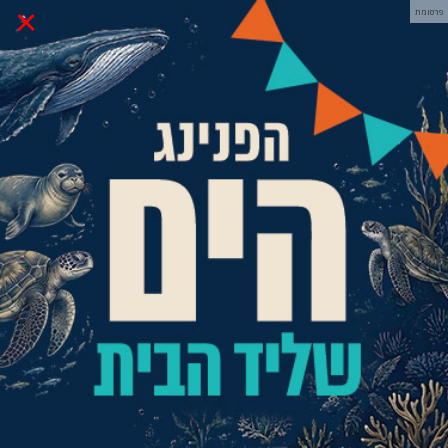
×
פרסומת