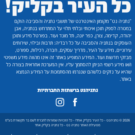
"נתניה נט"
מקומון האינטרנט של תושבי נתניה והסביבה הוקם
במטרה לספק תוכן איכותי ובלתי תלוי על המתרחש בנתניה, אבן
יהודה, קדימה, צורן, כפר יונה, תל מונד ועוד. בפורטל מידע ותוכן
העוסקים בנתניה והסביבה על כל רבדיה: תרבות ובילוי, שירותים
עירוניים, מידע על העיר, מדריך עסקים, חברה, רכילות, ספורט,
מבזקי חדשות ועוד. המידע המופיע באתר זה אינו מהווה מידע משפטי
ו/או מידע רשמי הניתן להסתמך עליו. אין המערכת אחראית בצורה כל
שהיא על נזקים כלשהם שנגרמו מהסתמכות על המידע הנמצא
באתר.
נתניהנט ברשתות החברתיות
2026 © נתניהנט - כל העיר בקליק אחד! - כל הזכויות שמורות לחברת לשם בר תקשורת בע"מ
מפעילת האתר נתניה נט - כל נתניה בקליק אחד