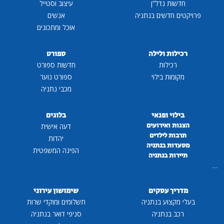
חדשות נדל"ן
עיצוב וסטייל
פרויקטים חדשים בנתניה
אנשים
אוכל ומתכונים
רכילות ולילה
ספורט
רכילות
חדשות ספורט
מקומות בילוי
ספורט נוער
מכבי נתניה
בילוי ופנאי
בלוגים
הצגות ואירועים
דעה אישית
תרבות לילדים
יהדות
מסעדות בנתניה
הפינה המשפטית
תיירות בנתניה
...
מדריך עסקים
שימושון עירוני
בעלי מקצוע בנתניה
תשלומים ומוקדי שרות
רכב בנתניה
סניפי דואר בנתניה