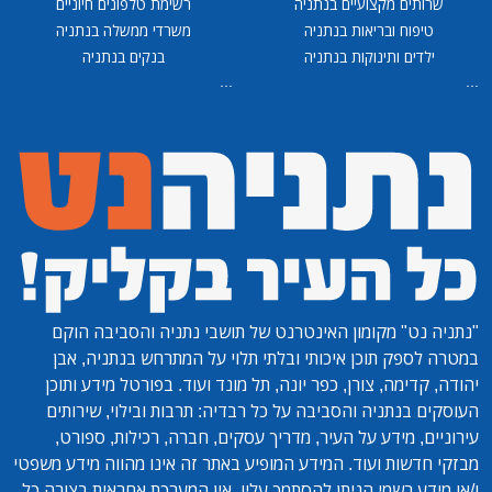
שרותים מקצועיים בנתניה
רשימת טלפונים חיוניים
טיפוח ובריאות בנתניה
משרדי ממשלה בנתניה
ילדים ותינוקות בנתניה
בנקים בנתניה
...
...
"נתניה נט"
מקומון האינטרנט של תושבי נתניה והסביבה הוקם
במטרה לספק תוכן איכותי ובלתי תלוי על המתרחש בנתניה, אבן
יהודה, קדימה, צורן, כפר יונה, תל מונד ועוד. בפורטל מידע ותוכן
העוסקים בנתניה והסביבה על כל רבדיה: תרבות ובילוי, שירותים
עירוניים, מידע על העיר, מדריך עסקים, חברה, רכילות, ספורט,
מבזקי חדשות ועוד. המידע המופיע באתר זה אינו מהווה מידע משפטי
ו/או מידע רשמי הניתן להסתמך עליו. אין המערכת אחראית בצורה כל