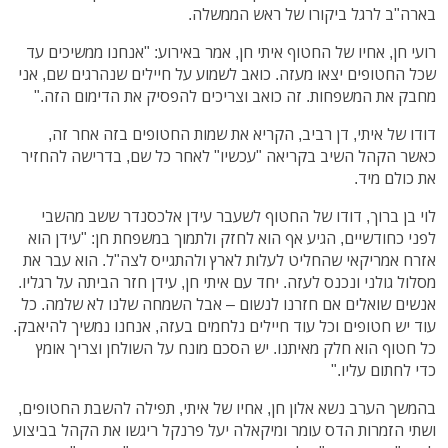
בארה"ב לרגל ביקורו של ראש הממשלה.
רועי חן, אחיו של החטוף איתי חן, אמר באירוע: "אנחנו ממשיכים עד
שכל החטופים יצאו מעזה. כואב לשמוע על חיילים שנהרגים שם, אני
מחבק את המשפחות. זה כואב וצריכים להפסיק את הדימום הזה."
דודו של איתי, דן רביב, הקריא את שמות החטופים בזה אחר זה,
כאשר הקהל השיב בקריאה "עכשיו" לאחר כל שם, בדרישה להחזיר
את כולם מיד.
לוי בן ברוך, דודו של החטוף לשעבר עידן אלכסנדר ששב מהשבי
לפני כחודשיים, הגיע אף הוא לחזק ולתמוך במשפחת חן: "עידן הוא
אזרח אמריקאי שהחליט לעלות לארץ ולהתגייס לצה"ל. הוא עבר את
מסלול גולני ונכנס לעזה. יחד עם איתי חן, עידן חזר הביתה על רגליו.
אנשים שואלים אם חזרנו לנשום – אבל השמחה שלנו לא שלמה. כל
עוד יש חטופים וכל עוד חיילים נלחמים בעזה, אנחנו נמשיך להיאבק.
כל חטוף הוא חלק מאיתנו. יש הסכם מונח על השולחן וצריך אומץ
כדי לחתום עליו."
בהמשך הערב נשא אלון חן, אחיו של איתי, תפילה להשבת החטופים,
ושתי הזמרות הדס עומר ומיקאלה יעל פרנקל ריגשו את הקהל בביצוע