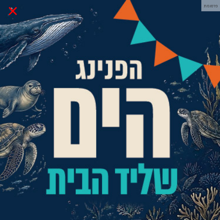
×
פרסומת