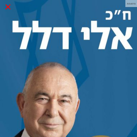
×
פרסומת