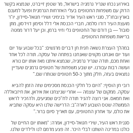
באירוע נכחו שגריר גרמניה בישראל, מר שטפן זייברט, שנמצא בקשר
הדוק עם משפחות החטופים בעלי האזרחות הגרמנית ופועל למענם
בארץ ובחו"ל, סגני ראש העיר אדיר בנימיני ושירי חגואל-סיידון, יו"ר
מועצת העיר דודו סלמה, חברי הכנסת אלי דלל וסימון דוידסון, מתן
סובול — בן דודם של החטופים גלי וזיוי ברמן, וכן יעל דרור ממטה
בריאות משפחות החטופים.
במהלך העצרת נשאה חגית חן דברים מרגשים: "בכל שבוע עוד יום
ועוד יום ואנחנו מקווים שאנחנו בפתחה של עסקה. תודה לכל אחד
ואחת מכם, תודה שגריר גרמניה, שנמצא איתנו מאז אותו יום נורא
ועושה רבות עבורנו. יש שבע משפחות של חטופים גרמנים שעדיין
נמצאים בעזה, חלק מתוך כ-50 חטופים שנותרו שם."
רובי חן הוסיף: "היום כל חלקי הכנסת מסכימים שזה הזמן להביא
עסקה. ממקום של עוצמה — אחרי שניצחנו את איראן, את חיזבאללה
ואת חמאס. אני רוצה להגיד תודה לח"כים שמגיעים, ולהזכיר לראש
הממשלה שטס השבוע לארה"ב: הדרישה שלנו היא עסקה שתביא
את כולם, עד אחרון החטופים, עם תאריך סיום ברור."
סגנית ראש העיר, שירי חגואל-סיידון, אמרה: "מאותו יום החיים של
כולנו במדינה השתנו לבלי היכר. זה פצע מדמם לנו ולילדים שלנו.