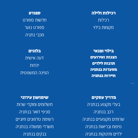
רכילות ולילה
ספורט
רכילות
חדשות ספורט
מקומות בילוי
ספורט נוער
מכבי נתניה
בילוי ופנאי
בלוגים
הצגות ואירועים
דעה אישית
תרבות לילדים
יהדות
מסעדות בנתניה
הפינה המשפטית
תיירות בנתניה
...
מדריך עסקים
שימושון עירוני
בעלי מקצוע בנתניה
תשלומים ומוקדי שרות
רכב בנתניה
סניפי דואר בנתניה
שרותים מקצועיים בנתניה
רשימת טלפונים חיוניים
טיפוח ובריאות בנתניה
משרדי ממשלה בנתניה
ילדים ותינוקות בנתניה
בנקים בנתניה