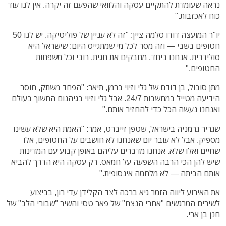
נראה שעומדת להתקיים עסקה והלוואי שהפעם זה יקרה. אין לנו עוד
כוח לאכזבות."
יו"ר המועצה דודו סלמה ציין: "זה לא עניין של פוליטיקה. יש לנו 50
חטופים בשבי — וזה מסר לכל מי שמתגייס היום: שישראל היא
סולידרית. אנחנו ביחד, מחבקים את חגית, רובי וכל משפחות
החטופים."
מתן סובול, בן דודם של גלי וזיוי ברמן, תיאר: "הפחד משתק, חוסר
הידיעה מטייל במחשבות 24/7. אבל גלי וזיוי בגיהנום החשוך בעולם
ואנחנו נעשה הכל כדי להחזיר אותם."
שגריר גרמניה בישראל, שטפן זייברט, אמר: "האמת היא שלא עשינו
מספיק. אבל לא עובר יום שאנחנו לא חושבים על החטופים, אלו
שחיים ואלו שלא. אנחנו מדברים עליהם באופן קבוע עם המדינות
שיש להן הכי הרבה השפעה על חמאס. רק עסקה היא הדרך להביא
אותם הביתה — לא מלחמה אינסופית."
את האירוע ליווה הזמר גיא ברכה לצד הקלידן עדי רון, בביצוע
לשירים המרגשים "אחרי הנצח" של פאר טסי והשיר "שבורי הלב" של
חנן בן ארי.