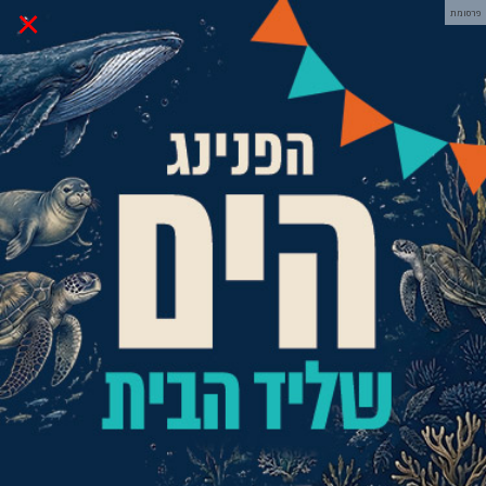
×
פרסומת