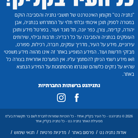
"נתניה נט"
מקומון האינטרנט של תושבי נתניה והסביבה הוקם
במטרה לספק תוכן איכותי ובלתי תלוי על המתרחש בנתניה, אבן
יהודה, קדימה, צורן, כפר יונה, תל מונד ועוד. בפורטל מידע ותוכן
העוסקים בנתניה והסביבה על כל רבדיה: תרבות ובילוי, שירותים
עירוניים, מידע על העיר, מדריך עסקים, חברה, רכילות, ספורט,
מבזקי חדשות ועוד. המידע המופיע באתר זה אינו מהווה מידע משפטי
ו/או מידע רשמי הניתן להסתמך עליו. אין המערכת אחראית בצורה כל
שהיא על נזקים כלשהם שנגרמו מהסתמכות על המידע הנמצא
באתר.
נתניהנט ברשתות החברתיות
2026 © נתניהנט - כל העיר בקליק אחד! - כל הזכויות שמורות לחברת לשם בר תקשורת בע"מ
מפעילת האתר נתניה נט - כל נתניה בקליק אחד
/
/
/
/
אודות נתניה נט
פרסום באתר
מדיניות פרטיות
תנאי שימוש