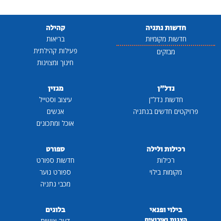
חדשות נתניה
קהילה
חדשות מקומיות
בריאות
פעילות קהילתית
מבזקים
חינוך ומצוינות
נדל"ן
מגזין
חדשות נדל"ן
עיצוב וסטייל
פרויקטים חדשים בנתניה
אנשים
אוכל ומתכונים
רכילות ולילה
ספורט
רכילות
חדשות ספורט
מקומות בילוי
ספורט נוער
מכבי נתניה
בילוי ופנאי
בלוגים
הצגות ואירועים
דעה אישית