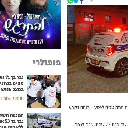
שיתוף
פופולרי
גבר בן
מהים בנתני
במצב אנוש
חדשות מקומיות
תייצבה לנחם אבלים התמוטטה לפתע – מותה נקבע
המגפה השק
גבר בן
אירוע טראגי התרחש הערב (שני) בעיר נתניה, כאשר אישה כבת 77 שהתייצבה לנחם
ללא רוח חיי