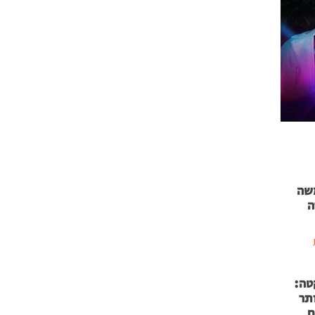
 71 נמשה
ה
טה:
 53 אותר
ם