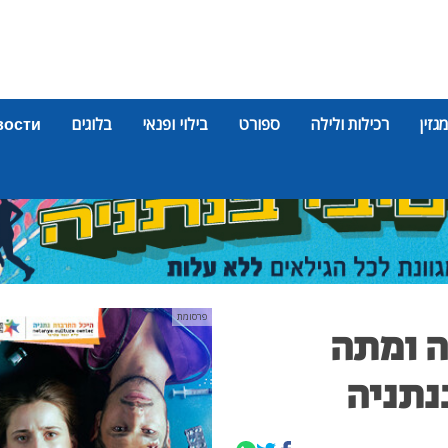
מגזין
רכילות ולילה
ספורט
בילוי ופנאי
בלוגים
вости
פרסומת
מוטטה ומתה
נתניה