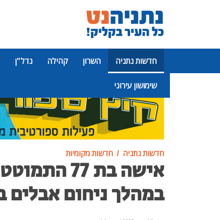
חדשות נתניה
השרון
קהילה
נדל"ן
שימושון עירוני
פרסומת
חדשות נתניה
חדשות מקומיות
אישה בת 77 הת
במהלך ניחום אבלים ב