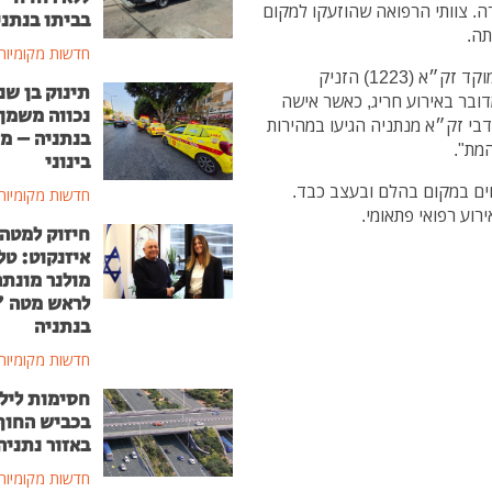
. צוותי הרפואה שהוזעקו למקום
בביתו בנתני
תה.
חדשות מקומיות
שי רומנו, ראש צוות זק״א נתניה במרחב שרון, סיפר: "מוקד זק״א (1223) הזניק
תינוק בן שנ
דובר באירוע חריג, כאשר אישה
נכווה משמן
י זק״א מנתניה הגיעו במהירות
בנתניה – מ
המת".
בינוני
ים במקום בהלם ובעצב כבד.
חדשות מקומיות
וע רפואי פתאומי.
חיזוק למטה
איזנקוט: טל
מולנר מונת
לראש מטה 
בנתניה
חדשות מקומיות
חסימות ליל
בכביש החוף
באזור נתניה
חדשות מקומיות