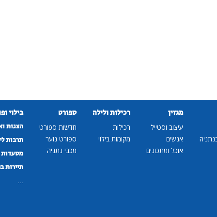
מגזין
רכילות ולילה
ספורט
בילוי ופ
הצגות וא
עיצוב וסטייל
רכילות
חדשות ספורט
נתניה
אנשים
מקומות בילוי
ספורט נוער
תרבות לי
אוכל ומתכונים
מכבי נתניה
מסעדות ב
תיירות ב
...