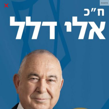
×
פרסומת