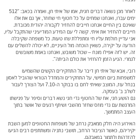
לאחר מכן נשאה דברים חגית, אמו של איתי חן, ואמרה בכאב: "512
ימים עברו, ואנחנו שמחים על כל חטוף חי שחוזר, אך גם את אלו
שאינם בין החיים אנחנו חייבים להחזיר לקבורה יהודית מכובדת.
חייבים להחזיר את איתי. קשה לי עם המידע המודיעיני שהתקבל עליו,
אני עדיין חולמת עליו חי ומתפללת שזו טעות. כל משפחה שקיבלה
הודעה על יקירה, כשאין הוכחה מול העיניים, לא יכולה להשלים עם
זה. יש לזה אפילו מונח – שכול משובש, ואנחנו באמת משובשים
לגמרי. הגיע הזמן להחזיר את כולם הביתה".
רובי, אבא של איתי חן דיבר על התחקירים הקשים שהשמיעו
למשפחות ביום חמישי, על התחקירים והמחדל הנוראי שהוביל לאסון
בנחל עוז, המוצב שאיתי לחם בו בבוקר ה-7.10 ועל הצורך לעבור
לשלב ב' בעסקה.
גם הושע חגי, אח של החטוף גדי חגי נשא דברים וסיפר על פגישתו
המרגשת עם גדי מוזס שחזר מהשבי ושיתף רגעים של אושר בתוך
העצב המתמשך.
האירוע היה חלק ממאבק נרחב של משפחות החטופים למען השבת
יקיריהם, כאשר הציבור הרחב, תושבי נתניה ומשתתפים רבים הגיעו
להזדהות ולתמוך במאבקם.