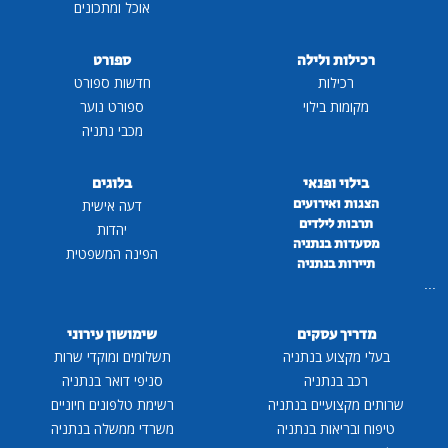
אוכל ומתכונים
רכילות ולילה
ספורט
רכילות
חדשות ספורט
מקומות בילוי
ספורט נוער
מכבי נתניה
בילוי ופנאי
בלוגים
הצגות ואירועים
דעה אישית
תרבות לילדים
יהדות
מסעדות בנתניה
הפינה המשפטית
תיירות בנתניה
...
מדריך עסקים
שימושון עירוני
בעלי מקצוע בנתניה
תשלומים ומוקדי שרות
רכב בנתניה
סניפי דואר בנתניה
שרותים מקצועיים בנתניה
רשימת טלפונים חיוניים
טיפוח ובריאות בנתניה
משרדי ממשלה בנתניה