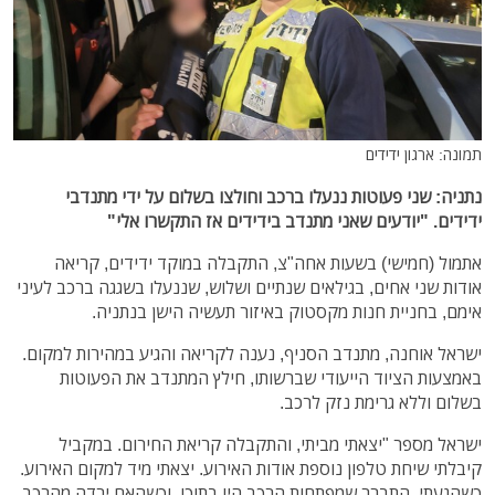
תמונה: ארגון ידידים
נתניה: שני פעוטות ננעלו ברכב וחולצו בשלום על ידי מתנדבי
ידידים. "יודעים שאני מתנדב בידידים אז התקשרו אלי"
אתמול (חמישי) בשעות אחה"צ, התקבלה במוקד ידידים, קריאה
אודות שני אחים, בגילאים שנתיים ושלוש, שננעלו בשגגה ברכב לעיני
אימם, בחניית חנות מקסטוק באיזור תעשיה הישן בנתניה.
ישראל אוחנה, מתנדב הסניף, נענה לקריאה והגיע במהירות למקום.
באמצעות הציוד הייעודי שברשותו, חילץ המתנדב את הפעוטות
בשלום וללא גרימת נזק לרכב.
ישראל מספר "יצאתי מביתי, והתקבלה קריאת החירום. במקביל
קיבלתי שיחת טלפון נוספת אודות האירוע. יצאתי מיד למקום האירוע.
כשהגעתי, התברר שמפתחות הרכב היו בתוכו, וכשהאם ירדה מהרכב