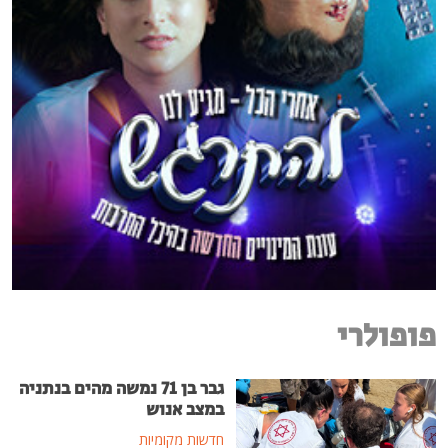
פופולרי
גבר בן 71 נמשה מהים בנתניה
במצב אנוש
חדשות מקומיות