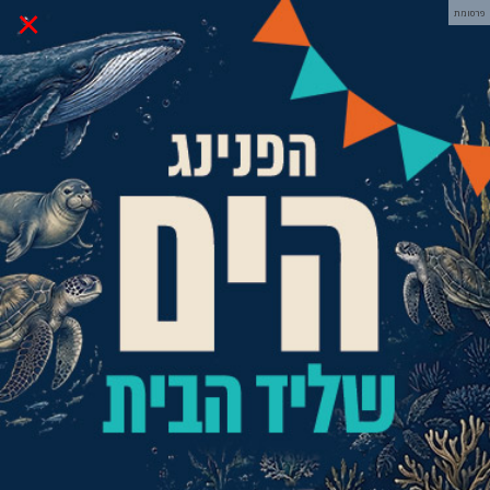
×
פרסומת