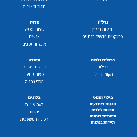
חינוך ומצוינות
נדל"ן
מגזין
חדשות נדל"ן
עיצוב וסטייל
פרויקטים חדשים בנתניה
אנשים
אוכל ומתכונים
רכילות ולילה
ספורט
רכילות
חדשות ספורט
מקומות בילוי
ספורט נוער
מכבי נתניה
בילוי ופנאי
בלוגים
הצגות ואירועים
דעה אישית
תרבות לילדים
יהדות
מסעדות בנתניה
הפינה המשפטית
תיירות בנתניה
...