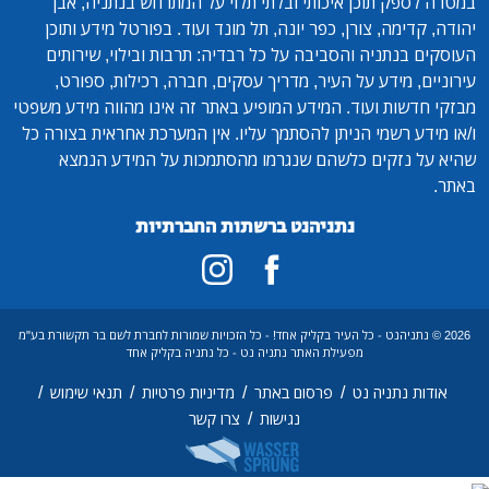
במטרה לספק תוכן איכותי ובלתי תלוי על המתרחש בנתניה, אבן
יהודה, קדימה, צורן, כפר יונה, תל מונד ועוד. בפורטל מידע ותוכן
העוסקים בנתניה והסביבה על כל רבדיה: תרבות ובילוי, שירותים
עירוניים, מידע על העיר, מדריך עסקים, חברה, רכילות, ספורט,
מבזקי חדשות ועוד. המידע המופיע באתר זה אינו מהווה מידע משפטי
ו/או מידע רשמי הניתן להסתמך עליו. אין המערכת אחראית בצורה כל
שהיא על נזקים כלשהם שנגרמו מהסתמכות על המידע הנמצא
באתר.
נתניהנט ברשתות החברתיות
2026 © נתניהנט - כל העיר בקליק אחד! - כל הזכויות שמורות לחברת לשם בר תקשורת בע"מ
מפעילת האתר נתניה נט - כל נתניה בקליק אחד
/
/
/
/
אודות נתניה נט
פרסום באתר
מדיניות פרטיות
תנאי שימוש
/
נגישות
צרו קשר