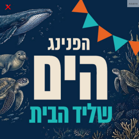
×
פרסומת