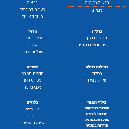
חדשות מקומיות
בריאות
פעילות קהילתית
מבזקים
חינוך ומצוינות
נדל"ן
מגזין
חדשות נדל"ן
עיצוב וסטייל
פרויקטים חדשים בנתניה
אנשים
אוכל ומתכונים
רכילות ולילה
ספורט
רכילות
חדשות ספורט
מקומות בילוי
ספורט נוער
מכבי נתניה
בילוי ופנאי
בלוגים
הצגות ואירועים
דעה אישית
תרבות לילדים
יהדות
מסעדות בנתניה
הפינה המשפטית
תיירות בנתניה