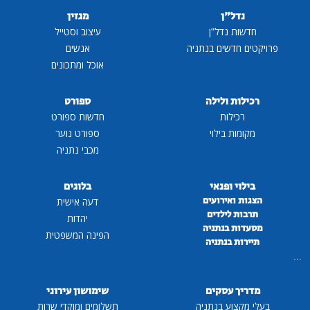
נדל"ן
מגזין
חדשות נדל"ן
עיצוב וסטייל
פרויקטים חדשים בנתניה
אנשים
אוכל ומתכונים
רכילות ולילה
ספורט
רכילות
חדשות ספורט
מקומות בילוי
ספורט נוער
מכבי נתניה
בילוי ופנאי
בלוגים
הצגות ואירועים
דעה אישית
תרבות לילדים
יהדות
מסעדות בנתניה
הפינה המשפטית
תיירות בנתניה
...
מדריך עסקים
שימושון עירוני
בעלי מקצוע בנתניה
תשלומים ומוקדי שרות