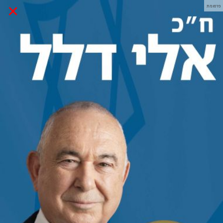
×
פרסומת