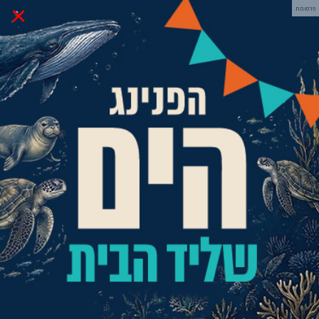
×
פרסומת