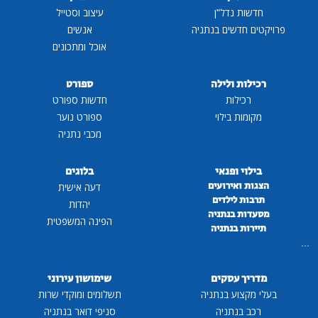
חדשות נדל"ן
עיצוב וסטייל
פרויקטים חדשים בנתניה
אנשים
אוכל ומתכונים
רכילות ולילה
ספורט
רכילות
חדשות ספורט
מקומות בילוי
ספורט נוער
מכבי נתניה
בילוי ופנאי
בלוגים
הצגות ואירועים
דעה אישית
תרבות לילדים
יהדות
מסעדות בנתניה
הפינה המשפטית
תיירות בנתניה
...
מדריך עסקים
שימושון עירוני
בעלי מקצוע בנתניה
תשלומים ומוקדי שרות
רכב בנתניה
סניפי דואר בנתניה