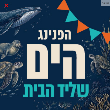
×
פרסומת