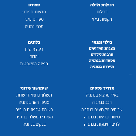
רכילות ולילה
ספורט
רכילות
חדשות ספורט
מקומות בילוי
ספורט נוער
מכבי נתניה
בילוי ופנאי
בלוגים
הצגות ואירועים
דעה אישית
תרבות לילדים
יהדות
מסעדות בנתניה
הפינה המשפטית
תיירות בנתניה
...
מדריך עסקים
שימושון עירוני
בעלי מקצוע בנתניה
תשלומים ומוקדי שרות
רכב בנתניה
סניפי דואר בנתניה
שרותים מקצועיים בנתניה
רשימת טלפונים חיוניים
טיפוח ובריאות בנתניה
משרדי ממשלה בנתניה
ילדים ותינוקות בנתניה
בנקים בנתניה
...
...