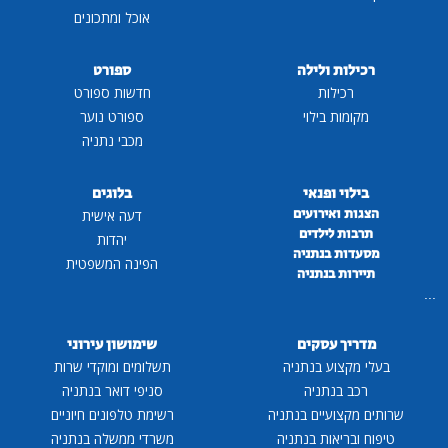
אוכל ומתכונים
רכילות ולילה
ספורט
רכילות
חדשות ספורט
מקומות בילוי
ספורט נוער
מכבי נתניה
בילוי ופנאי
בלוגים
הצגות ואירועים
דעה אישית
תרבות לילדים
יהדות
מסעדות בנתניה
הפינה המשפטית
תיירות בנתניה
...
מדריך עסקים
שימושון עירוני
בעלי מקצוע בנתניה
תשלומים ומוקדי שרות
רכב בנתניה
סניפי דואר בנתניה
שרותים מקצועיים בנתניה
רשימת טלפונים חיוניים
טיפוח ובריאות בנתניה
משרדי ממשלה בנתניה