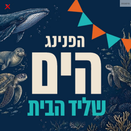
×
פרסומת