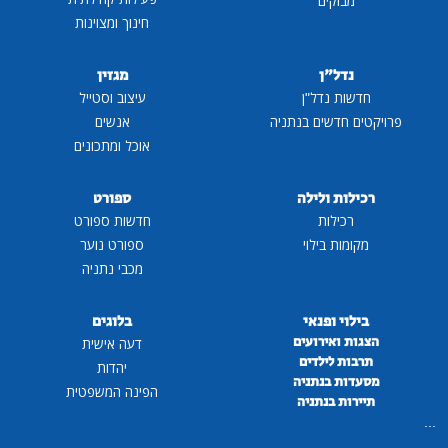
מבזקים
חינוך ומצוינות
נדל"ן
מגזין
חדשות נדל"ן
עיצוב וסטייל
פרויקטים חדשים בנתניה
אנשים
אוכל ומתכונים
רכילות ולילה
ספורט
רכילות
חדשות ספורט
מקומות בילוי
ספורט נוער
מכבי נתניה
בילוי ופנאי
בלוגים
הצגות ואירועים
דעה אישית
תרבות לילדים
יהדות
מסעדות בנתניה
הפינה המשפטית
תיירות בנתניה
...