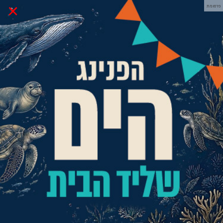
×
פרסומת