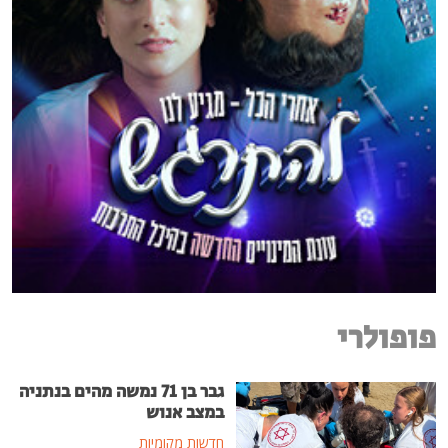
פופולרי
גבר בן 71 נמשה מהים בנתניה
במצב אנוש
חדשות מקומיות