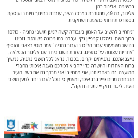
ברשימה, אלינור כהן.
אלינור, בת 49, מתגוררת במרכז העיר, עובדת בחינוך מיוחד ועוסקת
בספורט תחרותי כמאמנת ושחקנית.
"מתחייב להשיב על האמון בעבודה קשה למען תושבי נתניה - כולם!
ברוך השם, ניהלנו קמפיין נקי, עבדנו כמו מכונה משומנת, וזכינו
בהישג משמעותי עבור הליכוד ועבור נתניה" אמר מוטי רצאבי והוסיף
"אחריות עצומה על כתפינו. בעזרת השם ביחד עם אלינור הנפלאה,
נייצג אתכם, נתנייתים יקרים, בכבוד. נדאג לכל תושבי נתניה, נמשיך
ברוח האחדות והיושרה כדי להביא לכולכם מענה איכותי מחברי
המועצה. זה באחריותנו, אני מתחייב! אני מברך גם את ראש העיר
הנבחרת מרים פיירברג איכר, ומאמין כי נוכל לעבוד יחד למען תושבי
העיר. ליכוד חזק = נתניה חזקה".
פרסומת