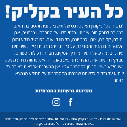
"נתניה נט"
מקומון האינטרנט של תושבי נתניה והסביבה הוקם
במטרה לספק תוכן איכותי ובלתי תלוי על המתרחש בנתניה, אבן
יהודה, קדימה, צורן, כפר יונה, תל מונד ועוד. בפורטל מידע ותוכן
העוסקים בנתניה והסביבה על כל רבדיה: תרבות ובילוי, שירותים
עירוניים, מידע על העיר, מדריך עסקים, חברה, רכילות, ספורט,
מבזקי חדשות ועוד. המידע המופיע באתר זה אינו מהווה מידע משפטי
ו/או מידע רשמי הניתן להסתמך עליו. אין המערכת אחראית בצורה כל
שהיא על נזקים כלשהם שנגרמו מהסתמכות על המידע הנמצא
באתר.
נתניהנט ברשתות החברתיות
2026 © נתניהנט - כל העיר בקליק אחד! - כל הזכויות שמורות לחברת לשם בר תקשורת בע"מ
מפעילת האתר נתניה נט - כל נתניה בקליק אחד