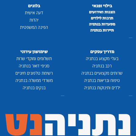
בילוי ופנאי
בלוגים
הצגות ואירועים
דעה אישית
תרבות לילדים
יהדות
מסעדות בנתניה
הפינה המשפטית
תיירות בנתניה
...
מדריך עסקים
שימושון עירוני
בעלי מקצוע בנתניה
תשלומים ומוקדי שרות
רכב בנתניה
סניפי דואר בנתניה
שרותים מקצועיים בנתניה
רשימת טלפונים חיוניים
טיפוח ובריאות בנתניה
משרדי ממשלה בנתניה
ילדים ותינוקות בנתניה
בנקים בנתניה
...
...