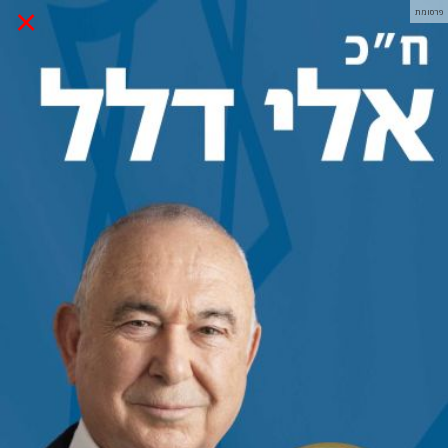
×
פרסומת