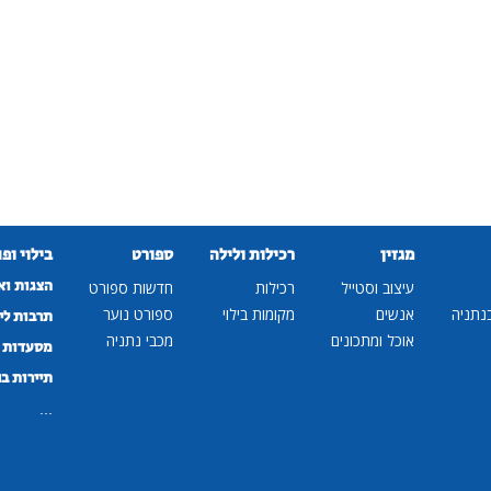
מגזין
רכילות ולילה
ספורט
בילוי ופ
הצגות וא
עיצוב וסטייל
רכילות
חדשות ספורט
נתניה
אנשים
מקומות בילוי
ספורט נוער
תרבות לי
אוכל ומתכונים
מכבי נתניה
מסעדות ב
תיירות ב
...