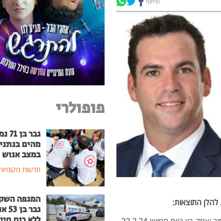
שיתוף
פופולרי
גבר בן
מהים בנתני
במצב אנוש
חדשות מקומיות
המגפה השק
 להלן התוצאות:
גבר בן
ללא רוח חיי