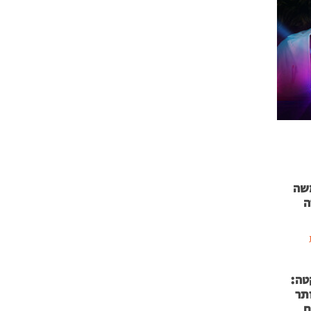
 71 נמשה
ה
טה:
 53 אותר
ם