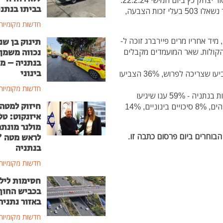
הסקר נערך על ידי מכון מאגר מוחות בניהולו של פרופסור יצחק כץ ביום חמישי 22.2.24.
בביתו בנתני
הסקר נערך באמצעות שאלון טלפוני ואינטרנטי. בסקר נשאלו 503 בעלי זכות הצבעה,
חדשות מקומיות
 36% מקולות הבוחרים, מיד אחריו מרים פיירברג זוכה ל-
תינוק בן שנ
נכווה משמן
קולות ובמקום השלישי טלי מולנר עם 16% מהקולות. שאר המועמדים מקבלים
בנתניה – מ
בינוני
לשאלה - האם מרים פיירברג צריכה לפרוש - 64% הצביעו שצריכה לפרוש, 36% הצביעו
חדשות מקומיות
לשאלה מה הסיכוי שתבוא לבחור לראשות העיר בבחירות בנתניה - 59% ענו שיגיעו
חיזוק למטה
בוודאות לבחור, 13% ענו שהסיכויים להגיע ולבחור גבוהים, 8% סיכויים בינוניים, 14%
איזנקוט: טל
מולנר מונת
לראש מטה 
בנתניה
חדשות מקומיות
חסימות ליל
בכביש החוף
באזור נתניה
חדשות מקומיות