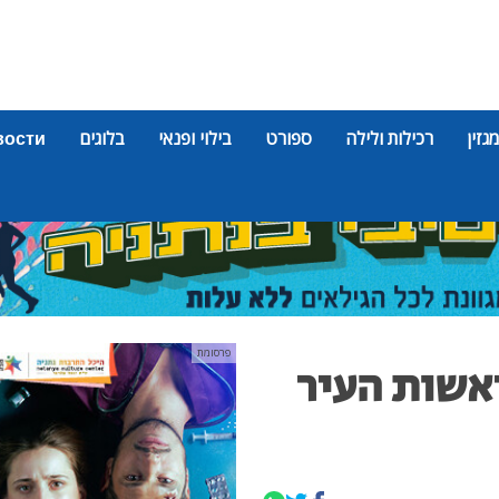
מגזין
רכילות ולילה
ספורט
בילוי ופנאי
בלוגים
вости
פרסומת
אשות העיר