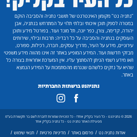
"נתניה נט"
מקומון האינטרנט של תושבי נתניה והסביבה הוקם
במטרה לספק תוכן איכותי ובלתי תלוי על המתרחש בנתניה, אבן
יהודה, קדימה, צורן, כפר יונה, תל מונד ועוד. בפורטל מידע ותוכן
העוסקים בנתניה והסביבה על כל רבדיה: תרבות ובילוי, שירותים
עירוניים, מידע על העיר, מדריך עסקים, חברה, רכילות, ספורט,
מבזקי חדשות ועוד. המידע המופיע באתר זה אינו מהווה מידע משפטי
ו/או מידע רשמי הניתן להסתמך עליו. אין המערכת אחראית בצורה כל
שהיא על נזקים כלשהם שנגרמו מהסתמכות על המידע הנמצא
באתר.
נתניהנט ברשתות החברתיות
2026 © נתניהנט - כל העיר בקליק אחד! - כל הזכויות שמורות לחברת לשם בר תקשורת בע"מ
מפעילת האתר נתניה נט - כל נתניה בקליק אחד
/
/
/
/
אודות נתניה נט
פרסום באתר
מדיניות פרטיות
תנאי שימוש