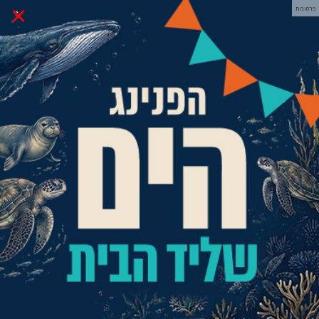
×
פרסומת