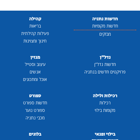
חדשות נתניה
קהילה
חדשות מקומיות
בריאות
פעילות קהילתית
מבזקים
חינוך ומצוינות
נדל"ן
מגזין
חדשות נדל"ן
עיצוב וסטייל
פרויקטים חדשים בנתניה
אנשים
אוכל ומתכונים
רכילות ולילה
ספורט
רכילות
חדשות ספורט
מקומות בילוי
ספורט נוער
מכבי נתניה
בילוי ופנאי
בלוגים