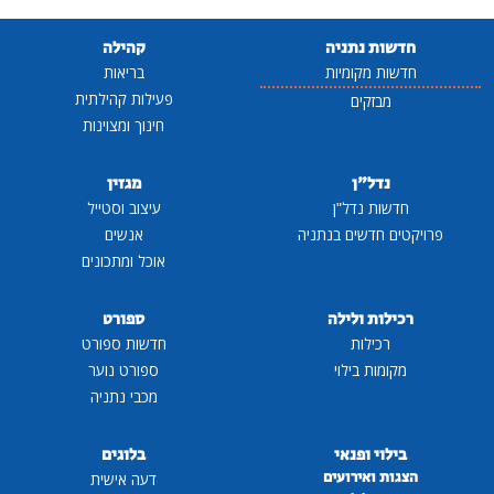
חדשות נתניה
קהילה
חדשות מקומיות
בריאות
פעילות קהילתית
מבזקים
חינוך ומצוינות
נדל"ן
מגזין
חדשות נדל"ן
עיצוב וסטייל
פרויקטים חדשים בנתניה
אנשים
אוכל ומתכונים
רכילות ולילה
ספורט
רכילות
חדשות ספורט
מקומות בילוי
ספורט נוער
מכבי נתניה
בילוי ופנאי
בלוגים
הצגות ואירועים
דעה אישית