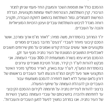
ההסכם כולל את תוספות השכר והמענק החד-פעמי שניתן למגזר
הציבורי, קרן השתלמות, הצטרפות לשתי עמותות מקצועיות, הגדלת
הפרשות לתגמולים, גמול השתלמות בהתאם לחוקת העבודה, תקציב
רווחה מוגדל לגיבוש והשתלמות עובדים ועיגון הזכויות הסוציאליות
והגנה על העובדים.
יו"ר המרחב בהסתדרות, משה סמיה: "לאחר מו"מ ארוך ומורכב, אושר
הסכם קיבוצי מיוחד לעובדי "רגעים" מדובר בעובדים מסורים
ומקצועיים אשר עושים עבודת קודש ואמונים על מתן שירותים חשובים
לאוכלוסיית התושבים המגוונת של העיר נתניה מטף ועד זקן.
ההסכם מביא עימו בשורה משמעותית לכ-300 עובדי העמותה. אני
מבקש להודות לעו"ד רן קידר, מנהל חטיבת תאגידים עירונים
בהסתדרות המעו"ף, לעו׳ד ענת בוארון, לאדיר גוסלקר מזכיר האיגוד
המקצועי אשר פעל לקיום המו"מ והנעתו לועד העובדים בראשותו של
דורון גלאם שפעל ללא לאות לחתירה להסכם משמעותי עבור
העובדים וכן להנהלת העמותה על שיתוף הפעולה.
ברצוני להודות לעיריית נתניה על תרומתה לקידום ההסכם הקיבוצי
עד לחתימתו ולהכרה בחשיבותם של עובדי העמותה במערך השירות
של העיר נתניה. אנו במרחב נמשיך לפעול למען העובדים והעובדות".