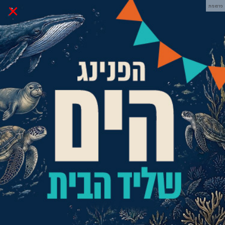
×
פרסומת