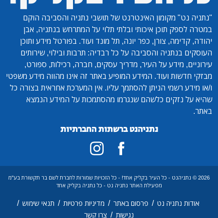
"נתניה נט"
מקומון האינטרנט של תושבי נתניה והסביבה הוקם
במטרה לספק תוכן איכותי ובלתי תלוי על המתרחש בנתניה, אבן
יהודה, קדימה, צורן, כפר יונה, תל מונד ועוד. בפורטל מידע ותוכן
העוסקים בנתניה והסביבה על כל רבדיה: תרבות ובילוי, שירותים
עירוניים, מידע על העיר, מדריך עסקים, חברה, רכילות, ספורט,
מבזקי חדשות ועוד. המידע המופיע באתר זה אינו מהווה מידע משפטי
ו/או מידע רשמי הניתן להסתמך עליו. אין המערכת אחראית בצורה כל
שהיא על נזקים כלשהם שנגרמו מהסתמכות על המידע הנמצא
באתר.
נתניהנט ברשתות החברתיות
2026 © נתניהנט - כל העיר בקליק אחד! - כל הזכויות שמורות לחברת לשם בר תקשורת בע"מ
מפעילת האתר נתניה נט - כל נתניה בקליק אחד
/
/
/
/
אודות נתניה נט
פרסום באתר
מדיניות פרטיות
תנאי שימוש
/
נגישות
צרו קשר