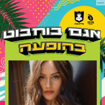
×
פרסומת