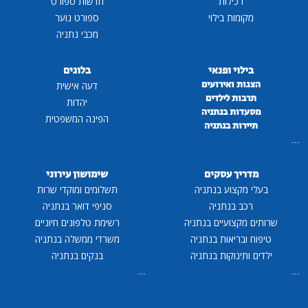
רכילות
חדשות ספורט
מקומות בילוי
ספורט נוער
מכבי נתניה
בילוי ופנאי
בלוגים
הצגות ואירועים
דעה אישית
תרבות לילדים
יהדות
מסעדות בנתניה
הפינה המשפטית
תיירות בנתניה
...
מדריך עסקים
שימושון עירוני
בעלי מקצוע בנתניה
תשלומים ומוקדי שרות
רכב בנתניה
סניפי דואר בנתניה
שרותים מקצועיים בנתניה
רשימת טלפונים חיוניים
טיפוח ובריאות בנתניה
משרדי ממשלה בנתניה
ילדים ותינוקות בנתניה
בנקים בנתניה
...
...