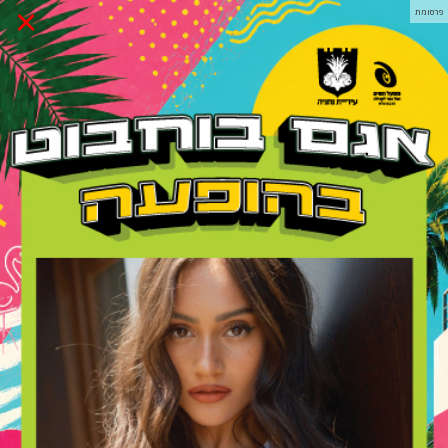
×
פרסומת