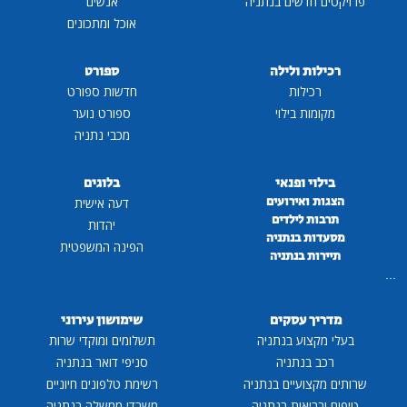
פרויקטים חדשים בנתניה
אנשים
אוכל ומתכונים
רכילות ולילה
ספורט
רכילות
חדשות ספורט
מקומות בילוי
ספורט נוער
מכבי נתניה
בילוי ופנאי
בלוגים
הצגות ואירועים
דעה אישית
תרבות לילדים
יהדות
מסעדות בנתניה
הפינה המשפטית
תיירות בנתניה
...
מדריך עסקים
שימושון עירוני
בעלי מקצוע בנתניה
תשלומים ומוקדי שרות
רכב בנתניה
סניפי דואר בנתניה
שרותים מקצועיים בנתניה
רשימת טלפונים חיוניים
טיפוח ובריאות בנתניה
משרדי ממשלה בנתניה