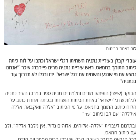
לוח באחת הכיתות
עובדי קבלן בעיריית נתניה השחיתו דגלי ישראל וכתבו על לוח כיתה
כיתוב התומך בחמאס. ראש עיריית נתניה מרים פיירברג איכר ״אנחנו
נמצא את מי שנגע והשחית את דגל ישראל. ידו ורגלו לא תדרוך עוד
בנתניה"
הבוקר (שישי) הופתעו מורים ותלמידים מבית ספר במרכז העיר נתניה
לגלות שדגלי ישראל באחת הכיתות הושחתו ובכיתה אחרת כתוב על
הלוח כיתוב התומך בחמאס. על פי הכיתוב "אללה וואקבאר, אללה
אילללה" עם לב וכיתוב "hs"
ובתרגום לעברית "אללה- אלוהים, אלוהים גדול, אין מלבד אללה". ולב
עם כיתוב חמאס.
ככל הנראה מדובר בעובדי קבלן שעבדו בבית הספר יום קודם.