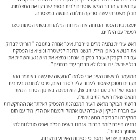
עם היוודע הדבר הגיעו שוטרים לבית הספר שבדקו את המצלמות.
חבלן משטרתי עשה סריקה ותלונה הוגשה במשטרה.
יועצת בית הספר הנחתה את המורות המלמדות בשתי הכיתות כיצד
לפעול עם הילדים.
ראש עיריית נתניה מרים פיירברג איכר אמרה בתגובה ״הוריתי לבדוק
את הנושא באופן מיידי, הגשנו תלונה למשטרה ונוציא צו הפסקת
עבודה לקבלן שעובד במקום. אנחנו נמצא את מי שנגע והשחית את
דגל ישראל. ידו ורגלו לא תדרוך עוד בנתניה״.
המועמד לראשות העיר אבי סלמה "המעשה שנעשה באיתמר הוא
תקדים מסוכן שאסור לעבור עליו לסדר היום, פרט לכתובת בערבית
המסר של הלב עם הכיתוב hs, הוא תמיכה בארגון הטרור הנאתי
חמאס שאלו ראשי התיבות שלו.
דרשתי הבוקר מראש העיר המכנהנת להפסיק לאלתר את ההתקשרות
עם חברת הניקיון שעבדה שם אתמול ולמצות את הדין מיד עם תום
החקירה והבדיקה המשטרתית.
נתניה חייבת לומר בברור: אנחנו באפס הכלה ואפס סובלנות למי
שתומך בטרור".
ממשטרת ישראל נמסר כי נסיבות האירוע נחקרות.