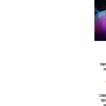
 71 נמשה
ה
טה:
 53 אותר
ם