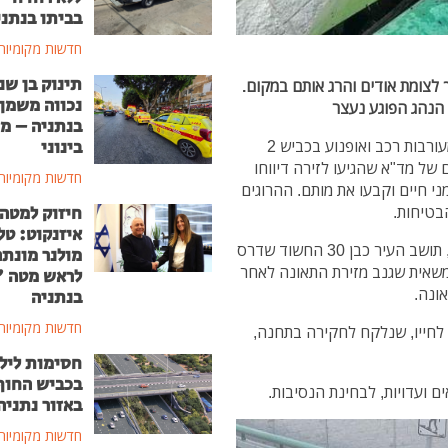
בביתו בנתני
חדשות מקומיות
תינוק בן שנ
ך לצומת אודים והרג אותם במקום.
נכווה משמן
 הנהג הפוגע נעצר
בנתניה – מ
בינוני
בשעות הבוקר (שישי) אירעה תאונת דרכים קשה, עם מעורבות רכב ואופנוע בכביש 2
של מד"א שהגיעו לזירה דיווחו
חדשות מקומיות
ית ללא סימני חיים וקבעו את מותם. ההרוגים
חיזוק למטה
הבטיחות.
איזנקוט: טל
שוטרי מחוז מרכז הצליחו לעצור בנתניה בתום סריקות, תושב העיר כבן 30 החשוד שדרס
מולנר מונת
משאית שגנב מזירת התאונה לאחר
לראש מטה 
אונה.
בנתניה
חדשות מקומיות
השוטרים עצרו את החשוד - תושב נתניה בשנות ה- 30 לחייו, שנלקח לחקירה בתחנה,
חסימות ליל
בכביש החוף
 ועדויות, לבחינת הנסיבות.
באזור נתניה
חדשות מקומיות