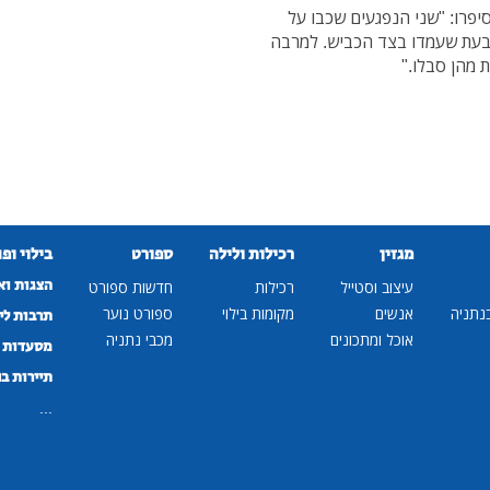
יפרו: "שני הנפגעים שכבו על
 בעת שעמדו בצד הכביש. למרבה
מהן סבלו."
מגזין
רכילות ולילה
ספורט
בילוי ופ
הצגות וא
עיצוב וסטייל
רכילות
חדשות ספורט
נתניה
אנשים
מקומות בילוי
ספורט נוער
תרבות לי
אוכל ומתכונים
מכבי נתניה
מסעדות ב
תיירות ב
...