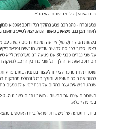
זירת האירוע | צילום: תיעוד מבצעי מד"א
פגע וברח - נהג רכב פגע בהולך רגל ורוכב אופנוע סמו
לאחר מכן גנב משאית, כאשר הנהג יצא לסייע בתאונה.
לצפון סמוך לכניסה למושב אודים. חובשים ופראמדיקים 
על שני גברים כבני 30 עם פגיעה רב מערכת
הם רוכב אופנוע והולך רגל שנלכדו בין הרכב למעקה 
למוות את רוכב האופנוע והולך הרגל ונמלט מהמקום ב
שנהג המשאית עצר במקום על מנת לסייע לנפגעים בת
בסיומה ייכלא.
בוחני התנועה של משטרת ישראל בזירה אוספים ממצאים