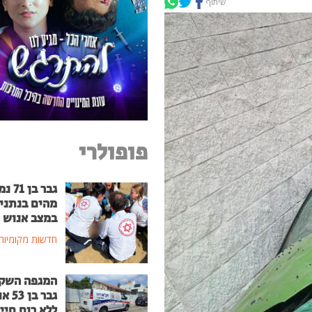
שיתוף
פופולרי
גבר בן
מהים בנתני
במצב אנוש
חדשות מקומיות
המגפה השק
גבר בן
ללא רוח חיי