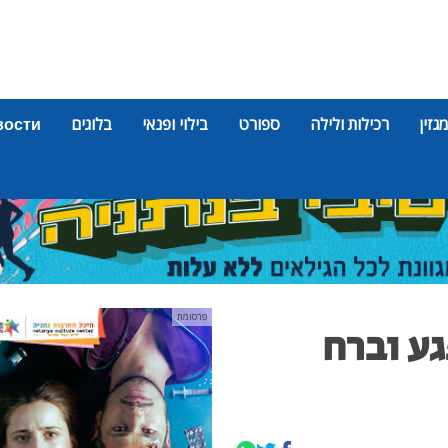
מגזין
רכילות ולילה
ספורט
בילוי ופנאי
בלוגים
вости
פרסומת
גע וברח