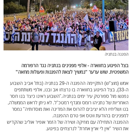
הפגנה בנתניה
בצל הפיגוע בחווארה - אלפי מפגינים בנתניה נגד הרפורמה
המשפטית. שוש ערער "נמשיך לצאת להפגנות ופעולות מחאה"
אמש (מוצ"ש) התקיימה ההפגנה ה-29 בנתניה (בתל אביב השבוע
ה-33), בצל הפיגוע בחווארה בו נרצחו אב ובנו, אלפי משתתפים
נפגשו מול ספורטק עיר ימים בנתניה."השבוע ראינו כיצד בנו חסר
האחריות של נתניהו רומס ומגדף רמטכ"ל. לא ניתן לראש הממשלה,
בנו ושליחיו הלא יציבים להרוס את המדינה ואת מוסדותיה" נמסר
למפגינים בהודעת ווטס אפ טרם ההפגנה.
ההפגנה התחילה עם מוזיקה ושירה של הזמר אופיר אוליב שהקדיש
את השיר "אין לי ארץ אחרת" לנרצחים בפיגוע.