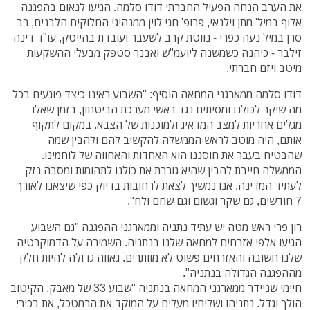
את הערב הנחה הפעיל החברתי דודו סלמה. הגיעו לנאום בהפגנה
אלוף במיל' מתן וילנאי, פרופ' חגי לוין ממנהיגי החלוקים הלבנים, רב
סרן במיל נעה כפרי - נווטת קרב לשעבר ועובדת בהייטק, עו"ד דינה
זילבר - כיהנה כשמשנה ליועמ"ש ואבנר סטפק מבעלי ההשקעות
מיטב ויזם חברתי.
דודו סלמה ממארגני המחאה הוסיף: "השבוע ראינו כיצד פוגעים בכל
מה שיקר לכולנו ומסיתים נגד ראשי מערכת הביטחון, בזמן שאלו
מגלים אחריות למצב המדאיג ולמוכנות של הצבא. במקום לתקוף
אותם, היה מוטב לראש הממשלה להקשיב להם ולהבין שמה
שהבטיח בעבר את חוסננו הוא האחדות והאחווה של לוחמינו.
הממשלה חייבת להבין שהיא גוררת את כולנו לתהומות ומסבה נזק
לעתיד המדינה. אנו נמשיך לצאת לרחובות בדיוק כפי שיצאנו לאורך
7 חודשים, גם שקר וגשום וגם שחם ולח".
רון פרי ראש מטה יש עתיד נתניה וממארגני ההפגנה "גם השבוע
הגיעו אלפי אזרחים למחאה שלנו בנתניה. השמירה על הדמוקרטיה
שלנו חשובה והאזרחים פשוט לא מוותרים. גאווה גדולה להיות חלק
מההפגנה הגדולה בנתניה".
חיימי שניידר ממארגני המחאה בנתניה "שבוע 33 של מאבק. הקיטוב
הולך וגדל. נתניהו ושליחיו מעלים על המוקד את הרמטכל, את בכירי