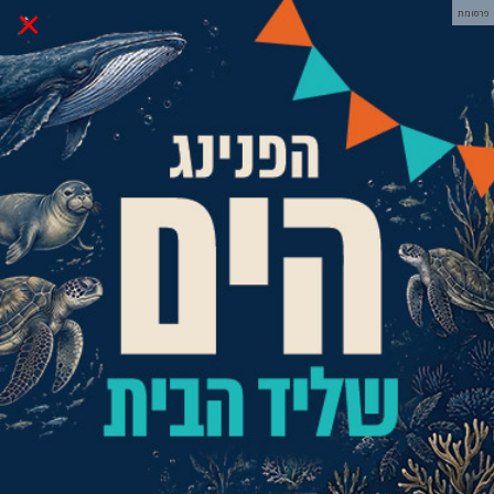
×
פרסומת