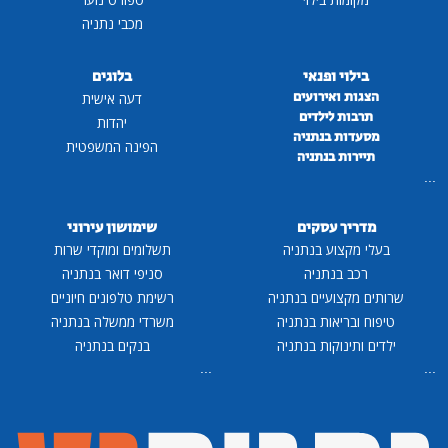
מכבי נתניה
בילוי ופנאי
בלוגים
הצגות ואירועים
דעה אישית
תרבות לילדים
יהדות
מסעדות בנתניה
הפינה המשפטית
תיירות בנתניה
...
מדריך עסקים
שימושון עירוני
בעלי מקצוע בנתניה
תשלומים ומוקדי שרות
רכב בנתניה
סניפי דואר בנתניה
שרותים מקצועיים בנתניה
רשימת טלפונים חיוניים
טיפוח ובריאות בנתניה
משרדי ממשלה בנתניה
ילדים ותינוקות בנתניה
בנקים בנתניה
...
...