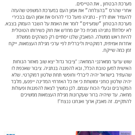
מערכת הבטחון , את הטייסים.
אחרי שהרס ״בהצלחה״ את אמון העם במערכת המשפט שהעזה
להעמיד אותו לדין - נתניהו פועל כדי להרוס את אמון העם בבכירי
מערכת הבטחון ״שמעיזים״ לומר את האמת על השבר העמוק בצבא.
לא יסלח!!! נתניהו מוכיח כל יום מחדש את חוק כשירותו הטוטלית
להיות ראש ממשלה. המאבק שלנו יסתיים רק כשהקים ממשלת
אחדות אמיתית, דמוקטית וליברלית לפי ערכי מגילת העצמאות. ייקח
זמן כמה שייקח.
שוש ערער ממארגני המחאה: "ציבור גדול יצא שוב מאזור הנוחות
האישית למען טובת הכלל, ובא להפגנה בנתניה. ציבור שאכפת לו
שהעתיד בישראל יהיה ליברלי וחופשי תחת שלטון דמוקרטי. שלא
יהיה שלטון כוחני ומושחת כי אז כל האזרחי המדינה ייפגעו, מלבד
המקורבים ובעלי הכוח עצמם. לכן נמשיך לצאת להפגנות ופעולות
מחאה. עד שיהיה ברור שעקרונות מגילת העצמאות ממשיכים
להתקיים. זה מאבק ארוך ואנחנו ננצח"!
פרסומת