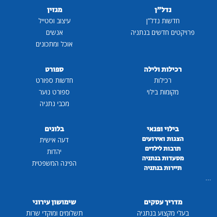
נדל"ן
מגזין
חדשות נדל"ן
עיצוב וסטייל
פרויקטים חדשים בנתניה
אנשים
אוכל ומתכונים
רכילות ולילה
ספורט
רכילות
חדשות ספורט
מקומות בילוי
ספורט נוער
מכבי נתניה
בילוי ופנאי
בלוגים
הצגות ואירועים
דעה אישית
תרבות לילדים
יהדות
מסעדות בנתניה
הפינה המשפטית
תיירות בנתניה
...
מדריך עסקים
שימושון עירוני
בעלי מקצוע בנתניה
תשלומים ומוקדי שרות