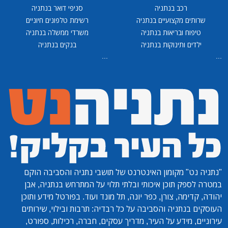
רכב בנתניה
סניפי דואר בנתניה
שרותים מקצועיים בנתניה
רשימת טלפונים חיוניים
טיפוח ובריאות בנתניה
משרדי ממשלה בנתניה
ילדים ותינוקות בנתניה
בנקים בנתניה
...
...
"נתניה נט"
מקומון האינטרנט של תושבי נתניה והסביבה הוקם
במטרה לספק תוכן איכותי ובלתי תלוי על המתרחש בנתניה, אבן
יהודה, קדימה, צורן, כפר יונה, תל מונד ועוד. בפורטל מידע ותוכן
העוסקים בנתניה והסביבה על כל רבדיה: תרבות ובילוי, שירותים
עירוניים, מידע על העיר, מדריך עסקים, חברה, רכילות, ספורט,