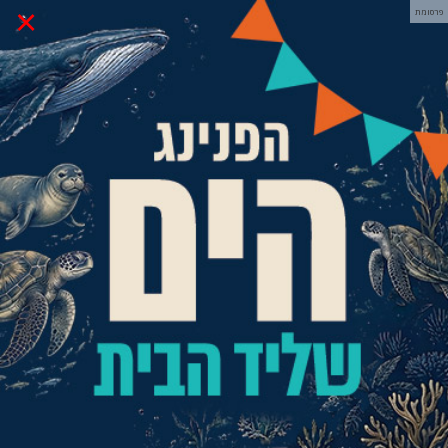
×
פרסומת