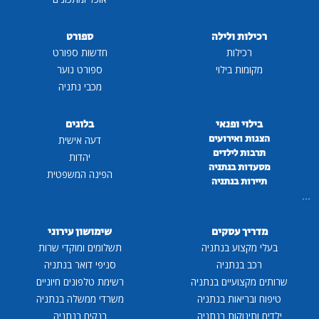
רכילות ולילה
ספורט
רכילות
חדשות ספורט
מקומות בילוי
ספורט נוער
מכבי נתניה
בילוי ופנאי
בלוגים
הצגות ואירועים
דעה אישית
תרבות לילדים
יהדות
מסעדות בנתניה
הפינה המשפטית
תיירות בנתניה
...
מדריך עסקים
שימושון עירוני
בעלי מקצוע בנתניה
תשלומים ומוקדי שרות
רכב בנתניה
סניפי דואר בנתניה
שרותים מקצועיים בנתניה
רשימת טלפונים חיוניים
טיפוח ובריאות בנתניה
משרדי ממשלה בנתניה
ילדים ותינוקות בנתניה
בנקים בנתניה