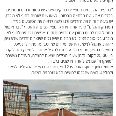
"בחופים המוכרזים המצילים בודקים איפה יש פחות זרמים ומסמנים
בדגלים את שטח הרחצה הבטוח . כשאנשים שוחים בחוף לא מוכרז,
יש בעיה לזהות את הזרמים ולנו קשה לראות את הטובעים בגלל
המרחק והגלים" סיפר עודד אחרק, מציל מנתניה והוסיף "כבר אתמול
התחיל הים להיות מסוכן עם זרמים חזקים. אנשים נכנסים לחוף לא
מוכרז, בלי סוכת מציל ולא מבינים שיש גלים שיוצרים זרמים שלא ניתן
לזהות. אתמול למשל, היו שני מקרים של טביעה סמוך לוינגייט.
המצילים הגיעו מחוף פולג על מנת להציל אותם. כל חילוץ כזה לוקח
בין 25-30 דקות ובזמן ששני מצילים יוצאים להצלה, העמדה נשארת
"מופקרת" עם מציל אחד או שנים בלבד".
אתמול סמוך לחוף צאנז היו 12 מקרים בהם נאלצו המצילים לצאת
ולחלץ טובעים שנכנסו לחופים הלא מוכרזים באזור.