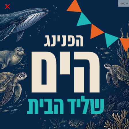
×
פרסומת