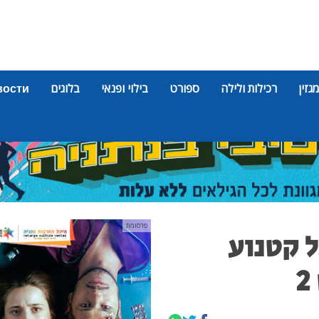
מגזין
רכילות ולילה
ספורט
בילוי ופנאי
בלוגים
вости
פרסומת
ל קטנוע