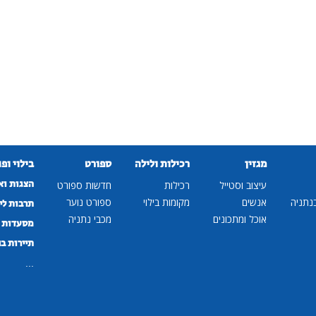
מגזין
רכילות ולילה
ספורט
בילוי ופ
הצגות וא
עיצוב וסטייל
רכילות
חדשות ספורט
נתניה
אנשים
מקומות בילוי
ספורט נוער
תרבות לי
אוכל ומתכונים
מכבי נתניה
מסעדות ב
תיירות ב
...