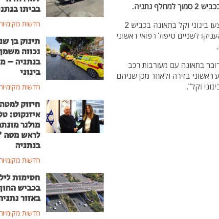
בביתו בנתני
חדשות מקומיות
בשעות הבוקר (חמישי) צעיר וצעירה בגילאי 25-30 נפצעו בינוני וקל בתאונה בכביש 2
ניקו לשניים טיפול רפואי ראשוני
תינוק בן שנ
נכווה משמן
בנתניה – מ
דובר בתאונה עם מעורבות רכב
בינוני
ע ראשוני בזירה ולאחר מכן שניהם
וני וקל".
חדשות מקומיות
חיזוק למטה
איזנקוט: טל
מולנר מונת
לראש מטה 
בנתניה
חדשות מקומיות
חסימות ליל
בכביש החוף
באזור נתניה
חדשות מקומיות