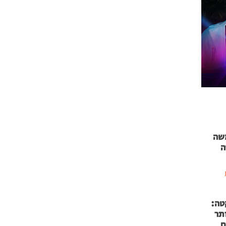
 71 נמשה
ה
טה:
 53 אותר
ם