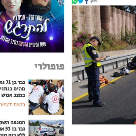
שיתוף
פופולרי
גבר בן
מהים בנתני
במצב אנוש
חדשות מקומיות
המגפה השק
גבר בן
ללא רוח חיי