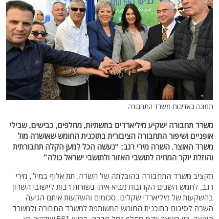
תמונה באדיבות משרד התחבורה
משרד תחבורה ישקיע מיליארדים בתשתיות, מחלפים, כבישים, שבילי
אופניים ושיפור התחבורה הציבורית בתוכנית החומש שאושרה מול
משרד האוצר. השרה מירי רגב: "נעשה הכל למען הקלה תחבורתית
והוזלת יוקר המחיה לתושבי האזור ולתושבי ישראל כולה"
תקציב משרד התחבורה בהובלתה של השרה, תת אלוף במיל', מירי
רגב, לחמש השנים הקרובות מביא איתו בשורות רבות ליישובי השרון
בהשקעות של מיליארדי שקלים, סכומים והשקעות איתם הגיעה
השרה לסיכום בתוכנית החומש המשותפת למשרד החבורה ולמשרד
האוצר. בין השאר יוקם מחלף נחל חדרה, כביש 561 שיקשר בין