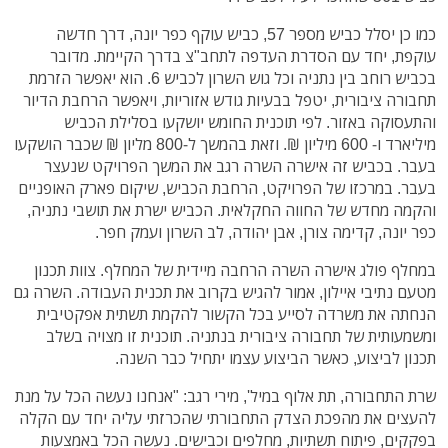
כמו כן יסלל כביש מספר 57, כביש עוקף כפר יונה, דרך חדשה
עוקפת, יחד עם הסדרת העדפה לתחב"צ בדרך הקיימת. מדובר
בכביש רוחב בין נתניה וכל גוש השרון לכביש 6. הוא יאפשר הזרמת
תחבורה ציבורית, יטפל בבעיות גודש אזוריות, ויאפשר הרחבת הדיור
והתעסוקה באזור. לפי תוכנית החומש יושקעו בסלילת הכביש
מיליארד ו- 600 מיליון ₪. וזאת בהמשך ל-800 מליון ₪ שכבר הושקעו
בעבר. בכביש זה אישרה השרה רגב את המשך הפרויקט שנעצר
בעבר. במרכזו של הפרויקט, הרחבת הכביש, שיקום פארק האופניים
והקמה מחדש של החווה החקלאית. הכביש ישרת את תושבי נתניה,
כפר יונה, קדימה צורן, אבן יהודה, לב השרון ועמק חפר.
במחלף פולג אישרה השרה הרחבה מיידית של המחלף. צוות תכנון
מטעם נתיבי איילון, אמור להגיש בקרוב את תכנית העבודה. השרה גם
הנחתה את משרדה לסייע בכל הקשור להקמת תשתית אפקטיבית
ומשמעותית של תחבורה ציבורית בנתניה. תוכנית זו מצויה בשלב
תכנון לביצוע, כאשר הביצוע עצמו יתחיל כבר השנה.
שרת התחבורה, תת אלוף במיל', מירי רגב: "אנחנו נעשה הכל על מנת
להעצים את מהפכת הצדק התחבורתי שהכרזתי עליה יחד עם הקלה
בפקקים, פיתוח תשתיות, מחלפים וכבישים. נעשה הכל באמצעות