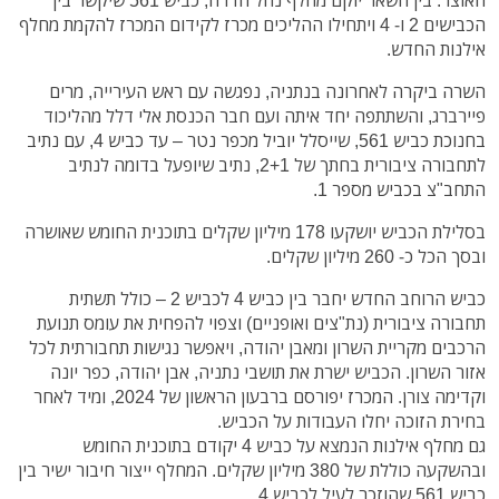
הכבישים 2 ו- 4 ויתחילו ההליכים מכרז לקידום המכרז להקמת מחלף
אילנות החדש.
השרה ביקרה לאחרונה בנתניה, נפגשה עם ראש העירייה, מרים
פיירברג, והשתתפה יחד איתה ועם חבר הכנסת אלי דלל מהליכוד
בחנוכת כביש 561, שייסלל יוביל מכפר נטר – עד כביש 4, עם נתיב
לתחבורה ציבורית בחתך של 2+1, נתיב שיופעל בדומה לנתיב
התחב"צ בכביש מספר 1.
בסלילת הכביש יושקעו 178 מיליון שקלים בתוכנית החומש שאושרה
ובסך הכל כ- 260 מיליון שקלים.
כביש הרוחב החדש יחבר בין כביש 4 לכביש 2 – כולל תשתית
תחבורה ציבורית (נת"צים ואופניים) וצפוי להפחית את עומס תנועת
הרכבים מקריית השרון ומאבן יהודה, ויאפשר נגישות תחבורתית לכל
אזור השרון. הכביש ישרת את תושבי נתניה, אבן יהודה, כפר יונה
וקדימה צורן. המכרז יפורסם ברבעון הראשון של 2024, ומיד לאחר
בחירת הזוכה יחלו העבודות על הכביש.
גם מחלף אילנות הנמצא על כביש 4 יקודם בתוכנית החומש
ובהשקעה כוללת של 380 מיליון שקלים. המחלף ייצור חיבור ישיר בין
כביש 561 שהוזכר לעיל לכביש 4.