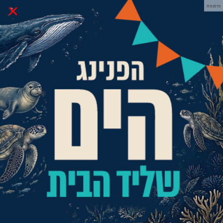
×
פרסומת