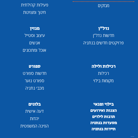
פעילות קהילתית
מבזקים
חינוך ומצוינות
נדל"ן
מגזין
חדשות נדל"ן
עיצוב וסטייל
פרויקטים חדשים בנתניה
אנשים
אוכל ומתכונים
רכילות ולילה
ספורט
רכילות
חדשות ספורט
מקומות בילוי
ספורט נוער
מכבי נתניה
בילוי ופנאי
בלוגים
הצגות ואירועים
דעה אישית
תרבות לילדים
יהדות
מסעדות בנתניה
הפינה המשפטית
תיירות בנתניה
...