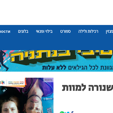
מגזין
רכילות ולילה
ספורט
בילוי ופנאי
בלוגים
вости
פרסומת
שנורה למוות