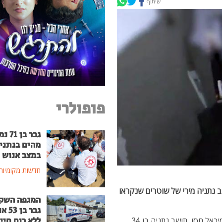
שיתוף
פופולרי
גבר בן
מהים בנתני
במצב אנוש
חדשות מקומיות
 נתניה מירי של שוטרים שנקראו
המגפה השק
גבר בן
ללא רוח חיי
אירוע קשה הלילה בנתניה, כאשר שוטרים ירו למוות במיכאל חסן, תושב נתניה בן 34.