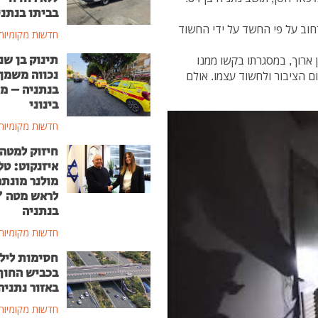
בביתו בנתני
חוב על פי החשד על ידי החשוד
חדשות מקומיות
תינוק בן שנ
ארוך, במסגרתו בקשו ממנו
נכווה משמן
 הציבור ולחשוד עצמו. אולם
בנתניה – מ
בינוני
חדשות מקומיות
חיזוק למטה
איזנקוט: טל
מולנר מונת
לראש מטה 
בנתניה
חדשות מקומיות
חסימות ליל
בכביש החוף
באזור נתניה
חדשות מקומיות