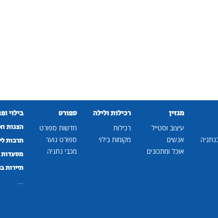
מגזין
רכילות ולילה
ספורט
בילוי ופ
הצגות וא
עיצוב וסטייל
רכילות
חדשות ספורט
נתניה
אנשים
מקומות בילוי
ספורט נוער
תרבות לי
אוכל ומתכונים
מכבי נתניה
מסעדות ב
תיירות ב
...