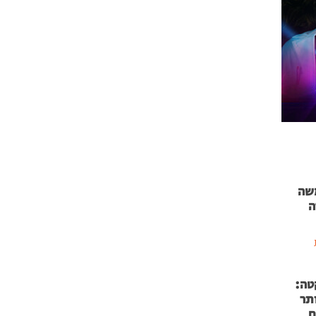
 71 נמשה
ה
טה:
 53 אותר
ם