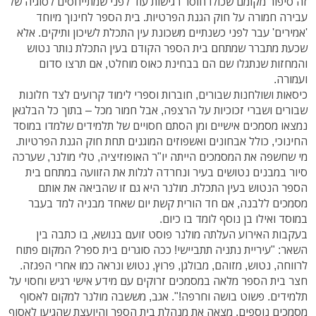
זה סיפור מקומם שכולו חוסר רגישות עוד לפני שמתייחסים לסוגיה של
עבירה חמורה על חוק הגנת הפרטיות. בית הספר לחינוך מיוחד
'אמירים' עבר לפני כשנתיים משכונת עין התכלת לשיכון ותיקים. אלא
שכעת מתברר שמתחם בית הספר הקודם בעין התכלת נותר נטוש
והמחזות שנתגלו שם הם בבחינת כאוס מוחלט, אם תרצו סדום
ועמורה.
כיסאות ושולחנות שבורים, חוברות וספרי לימוד קרועים לצד חלונות
שבורים ושברי זכוכיות על הרצפה, אבל חמור מכל – בתוך כל הבלגאן
נמצאו מסמכים אישיים ומן הסתם חסויים של תלמידים שלמדו במוסד
החינוכי, כולל אבחונים ואשפוזים המוגנים תחת חוק הגנת הפרטיות.
מי שחשפה את המסמכים הייתה יו"ר האופוזיציה, טלי מולנר, שערכה
סיור במבנים נטושים בעיר ונחרדה לגלות את הזוועה במתחם בית
הספר הנטוש בעין התכלת. מולנר היא גם זו שהביאה את אותם
מסמכים ללבנה, אם חד הורית קשת יום שאחד מבניה למד בעבר
במוסד ואילו בן נוסף לומד בו כיום.
בעקבות האירוע העלתה מולנר פוסט זועם בנושא, בו כתבה בין
השאר: "עיריית נתניה תתביישי! ככה סוגרים בית ספר? המקום פתוח
לרווחה, נטוש, מזוהם, מבולגן, פרוץ, נטוש ונראה כמו אחרי הפגזה.
חצר בית הספר מלאה במסמכים זרוקים עם מידע אישי רגיש וחסוי על
תלמידים. פשוט בושה וחרפה!". אגב, מששבה מולנר למקום לאסוף
מסמכים נוספים, מצאה את מנהלת בית הספר והיועצת שהגיעו לאסוף