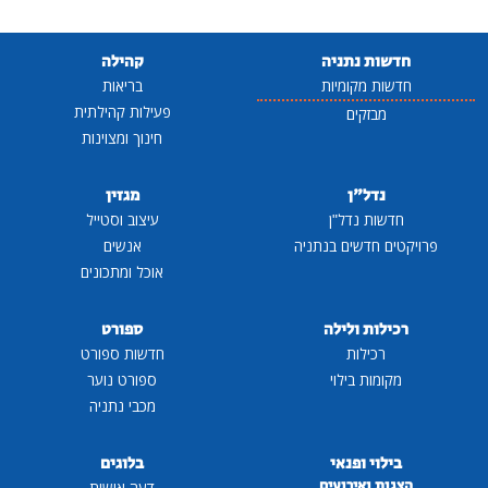
חדשות נתניה
קהילה
חדשות מקומיות
בריאות
פעילות קהילתית
מבזקים
חינוך ומצוינות
נדל"ן
מגזין
חדשות נדל"ן
עיצוב וסטייל
פרויקטים חדשים בנתניה
אנשים
אוכל ומתכונים
רכילות ולילה
ספורט
רכילות
חדשות ספורט
מקומות בילוי
ספורט נוער
מכבי נתניה
בילוי ופנאי
בלוגים
הצגות ואירועים
דעה אישית