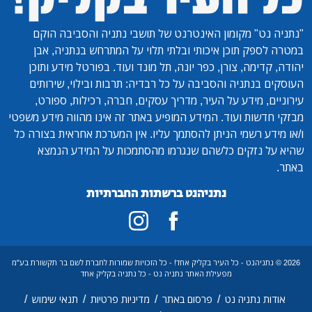
"נתניה נט"
מקומון האינטרנט של תושבי נתניה והסביבה הוקם
במטרה לספק תוכן איכותי ובלתי תלוי על המתרחש בנתניה, אבן
יהודה, קדימה, צורן, כפר יונה, תל מונד ועוד. בפורטל מידע ותוכן
העוסקים בנתניה והסביבה על כל רבדיה: תרבות ובילוי, שירותים
עירוניים, מידע על העיר, מדריך עסקים, חברה, רכילות, ספורט,
מבזקי חדשות ועוד. המידע המופיע באתר זה אינו מהווה מידע משפטי
ו/או מידע רשמי הניתן להסתמך עליו. אין המערכת אחראית בצורה כל
שהיא על נזקים כלשהם שנגרמו מהסתמכות על המידע הנמצא
באתר.
נתניהנט ברשתות החברתיות
2026 © נתניהנט - כל העיר בקליק אחד! - כל הזכויות שמורות לחברת לשם בר תקשורת בע"מ
מפעילת האתר נתניה נט - כל נתניה בקליק אחד
/
/
/
/
אודות נתניה נט
פרסום באתר
מדיניות פרטיות
תנאי שימוש