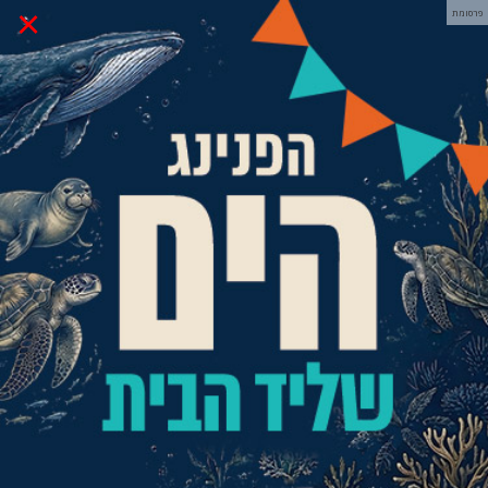
×
פרסומת