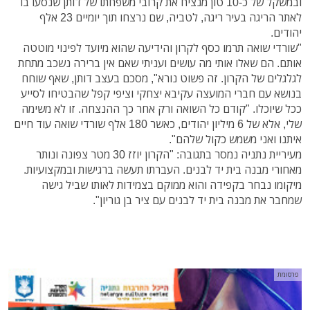
ובמשקל של כ-10 טון מנציח את קרובי משפחתו של דותן שנסעו בו
לאתר הריגה בעיר ריגה, לטביה, שם נרצחו תוך יומיים 23 אלף
יהודים.
"שורדי שואה תרמו כסף לקרון והידיעה שהוא מיועד לפינוי מוטטה
אותם. הם שאלו אותי מה עושים ועניתי שאם אין ברירה נשכב מתחת
לגלגלים של הקרון. זה פשוט נורא", מסכם בעצב דותן, שאף שוחח
בנושא עם חברי המועצה עקיבא יצחקי וציפי קפל שהבטיחו לסייע
ככל שיוכלו. "קודם כל השואה ורק אחר כך ההנצחה. זו לא משימה
שלי, אלא של 6 מיליון יהודים, כאשר 180 אלף שורדי שואה עוד חיים
איתנו ואני משמש כקול שלהם".
מעיריית נתניה נמסר בתגובה: "הקרון יוזז 30 מטר צפונה ונותר
מאחורי מבנה בית יד לבנים. העברתו תעשה ברגישות ובמקצועיות.
מיקומו נבחר בקפידה והוא ממוקם בצמידות לאותו שביל גישה
שמחבר את מבנה בית יד לבנים עם ציר בן גוריון".
פרסומת