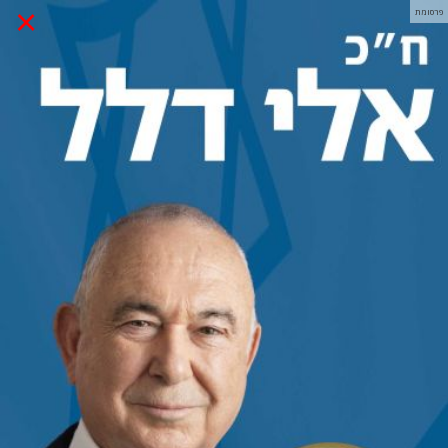
×
פרסומת