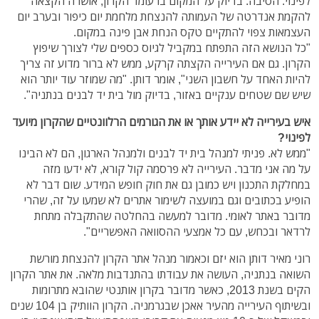
לפינוי. הסיבה: בדיוק על המקום בו עומד הקרון, אושרה הקצאה
להקמת אנדרטה של העמותה להנצחת מלחמת יום כיפור ובערב יום
העצמאות צפוי להתקיים טקס הנחת אבן פינה במקום.
"כל הנושא הזה התפתח במקביל לגיוס כספים שלי לצורך שיפוץ
הקרון. גם אם העירייה הקצתה קרקע, ממש לא ברור מדוע זה צריך
להיות האחד על חשבון השני", אומר דותן. "מה שמוזר עוד יותר הוא
שיש שם שטחים ענקיים באזור, בדיוק מול בית יד לבנים בנתניה".
איש בעירייה לא יידע אותך או את הגורמים הרלוונטיים שהקרון מיועד
לפינוי?
"ממש לא. פניתי למנהל בית יד לבנים ולמנהל הארגון, הם לא הבינו
על מה אני מדבר. העירייה לא פרסמה קול קורא, לא ידעו מזה
במחלקת התכנון ויש כמובן גם את חוק חופש המידע. שום דבר לא
הופיע בכתובים וגם במועצה לשימור אתרים לא שמעו על זה, שהרי
מדובר באתר לאומי. מדובר למעשה בהחלטה שהתקבלה מתחת
לרדאר ובכחש, עם כל אמצעי ההסוואה האפשריים".
רוני מאיר דותן הוא יזם וכאמור מנהל אתר הקרון להנצחת מורשת
השואה בנתניה, העושה את עבודתו בהתנדבות מלאה. את אתר הקרון
הקים בשנת 2013, כאשר מדובר בקרון אותנטי שהובא מתרומות
ובשיתוף העירייה מהעיר אאכן שבגרמניה. הקרון הוותיק בן 104 שנים