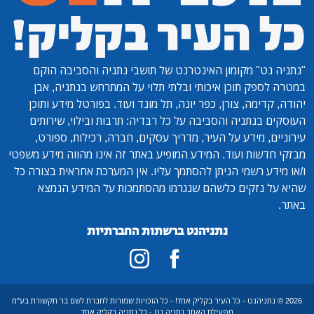
"נתניה נט"
מקומון האינטרנט של תושבי נתניה והסביבה הוקם
במטרה לספק תוכן איכותי ובלתי תלוי על המתרחש בנתניה, אבן
יהודה, קדימה, צורן, כפר יונה, תל מונד ועוד. בפורטל מידע ותוכן
העוסקים בנתניה והסביבה על כל רבדיה: תרבות ובילוי, שירותים
עירוניים, מידע על העיר, מדריך עסקים, חברה, רכילות, ספורט,
מבזקי חדשות ועוד. המידע המופיע באתר זה אינו מהווה מידע משפטי
ו/או מידע רשמי הניתן להסתמך עליו. אין המערכת אחראית בצורה כל
שהיא על נזקים כלשהם שנגרמו מהסתמכות על המידע הנמצא
באתר.
נתניהנט ברשתות החברתיות
2026 © נתניהנט - כל העיר בקליק אחד! - כל הזכויות שמורות לחברת לשם בר תקשורת בע"מ
מפעילת האתר נתניה נט - כל נתניה בקליק אחד