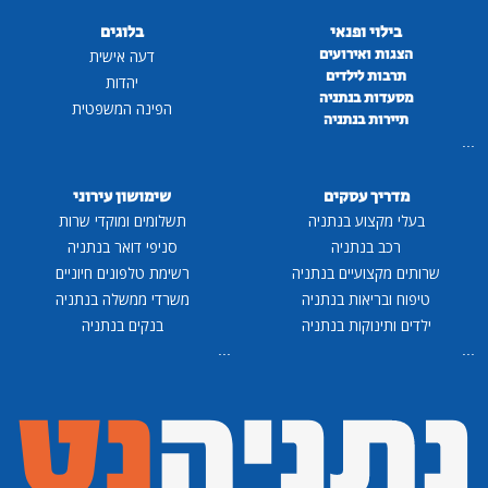
בילוי ופנאי
בלוגים
הצגות ואירועים
דעה אישית
תרבות לילדים
יהדות
מסעדות בנתניה
הפינה המשפטית
תיירות בנתניה
...
מדריך עסקים
שימושון עירוני
בעלי מקצוע בנתניה
תשלומים ומוקדי שרות
רכב בנתניה
סניפי דואר בנתניה
שרותים מקצועיים בנתניה
רשימת טלפונים חיוניים
טיפוח ובריאות בנתניה
משרדי ממשלה בנתניה
ילדים ותינוקות בנתניה
בנקים בנתניה
...
...