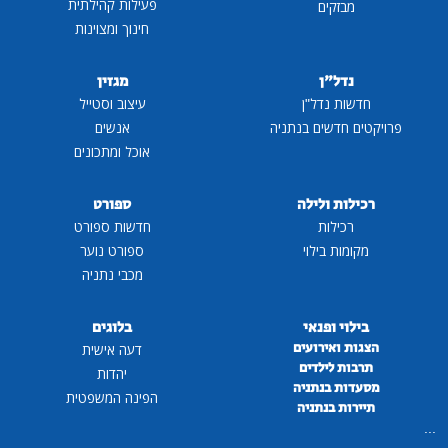
פעילות קהילתית
מבזקים
חינוך ומצוינות
נדל"ן
מגזין
חדשות נדל"ן
עיצוב וסטייל
פרויקטים חדשים בנתניה
אנשים
אוכל ומתכונים
רכילות ולילה
ספורט
רכילות
חדשות ספורט
מקומות בילוי
ספורט נוער
מכבי נתניה
בילוי ופנאי
בלוגים
הצגות ואירועים
דעה אישית
תרבות לילדים
יהדות
מסעדות בנתניה
הפינה המשפטית
תיירות בנתניה
...