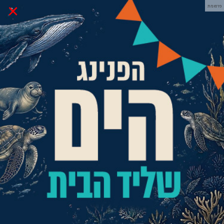
×
פרסומת