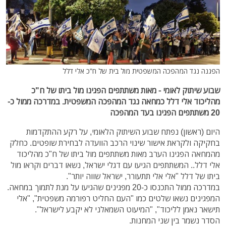
הפגנה נגד המהפכה המשפטית מול בית של ח"כ אלי דלל
שבוע שיתוק לאומי - מאות משתתפים הפגינו מול ביתו של ח"כ
מהליכוד אלי דלל כמחאה נגד המהפכה המשפטית. במדרכה ממול כ-
20 משתתפים הפגינו בעד המהפכה
היום (ראשון) נפתח שבוע השיתוק הלאומי, על רקע ההתקדמות
בחקיקה ולקראת אישור שינוי הרכב הוועדה לבחירת שופטים. כחלק
מהמחאה הפגינו הערב מאות משתתפים מול ביתו של ח"כ מהליכוד
אלי דלל.. המשתתפים הגיעו עם דגלי ישראל, נשאו דברים וקראו מול
ביתו של דלל "אלי אלי תתעורר, ישראל שווה יותר".
במדרכה ממול התכנסו כ-20 מפגינים שהגיעו על מנת לתמוך במחאה.
המפגינים נשאו שלטים כמו "העם החליט רפורמה משפטית", "אלי
תישאר נאמן לליכוד", "המיעוט השמאלני לא יקבע לישראל".
הסדר נשמר בין שני המחנות.