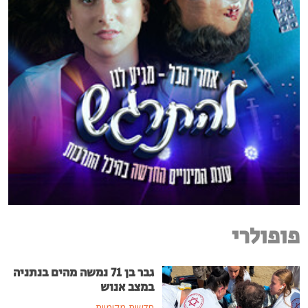
פופולרי
גבר בן 71 נמשה מהים בנתניה
במצב אנוש
חדשות מקומיות