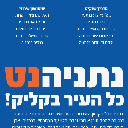
מדריך עסקים
שימושון עירוני
בעלי מקצוע בנתניה
תשלומים ומוקדי שרות
רכב בנתניה
סניפי דואר בנתניה
שרותים מקצועיים בנתניה
רשימת טלפונים חיוניים
טיפוח ובריאות בנתניה
משרדי ממשלה בנתניה
ילדים ותינוקות בנתניה
בנקים בנתניה
...
...
"נתניה נט"
מקומון האינטרנט של תושבי נתניה והסביבה הוקם
במטרה לספק תוכן איכותי ובלתי תלוי על המתרחש בנתניה, אבן
יהודה, קדימה, צורן, כפר יונה, תל מונד ועוד. בפורטל מידע ותוכן