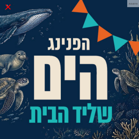
×
פרסומת