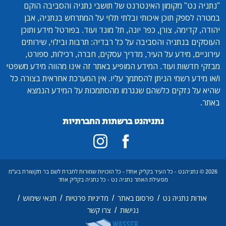
"נתניה נט"
מקומון האינטרנט של תושבי נתניה והסביבה הוקם
במטרה לספק תוכן איכותי ובלתי תלוי על המתרחש בנתניה, אבן
יהודה, קדימה, צורן, כפר יונה, תל מונד ועוד. בפורטל מידע ותוכן
העוסקים בנתניה והסביבה על כל רבדיה: תרבות ובילוי, שירותים
עירוניים, מידע על העיר, מדריך עסקים, חברה, רכילות, ספורט,
מבזקי חדשות ועוד. המידע המופיע באתר זה אינו מהווה מידע משפטי
ו/או מידע רשמי הניתן להסתמך עליו. אין המערכת אחראית בצורה כל
שהיא על נזקים כלשהם שנגרמו מהסתמכות על המידע הנמצא
באתר.
נתניהנט ברשתות החברתיות
2026 © נתניהנט - כל העיר בקליק אחד! - כל הזכויות שמורות לחברת לשם בר תקשורת בע"מ
מפעילת האתר נתניה נט - כל נתניה בקליק אחד
/
/
/
/
אודות נתניה נט
פרסום באתר
מדיניות פרטיות
תנאי שימוש
/
נגישות
צרו קשר