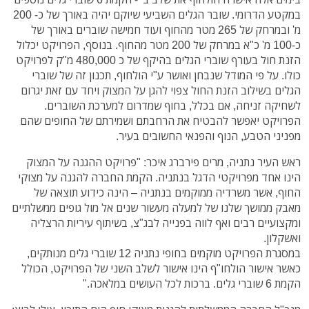
במקטע הדרומי. שובר הגלים השביעי שיוקם יהיה באורך של כ- 200
מ' ובמרחק של 265 מטר מהחוף ועוד חמישה שוברים באורך של
כ-100 מ' כ"א במרחק של 200 מטר מהחוף. בנוסף, הפרויקט יכלול
הזנת חול בעורף שוברי הגלים בהיקף של כ 480,000 מ"ק לפרויקט
כולו. על פי המודל שנבחן ואושר ע"י הולחוף, תכנון זה של שוברי
הגלים בשילוב הזנת החול צפוי להגן על המצוק ויחד עם זאת יגרום
לשחיקה זניחה, אם בכלל, בחוף שמדרום למערכת השוברים.
הפרויקט יאפשר להבטיח את הרחבתם ושמירתם של החופים שהם
מפניני הטבע, הנוף והפנאי החשובים בעיר.
ראש העיר נתניה, מרים פירברג איכר: "פרויקט ההגנה על המצוק
הינו אחד מפרויקטי הדגל בנתניה. הקמת החברה להגנה על מצוקי
החוף, אשר משרדיה ממוקמים בנתניה – הינה כידוע תוצאה של
מאבק ממושך שלנו של למעלה מעשור שנים אל מול גופים ממשלתיים
ומקצועיים רבים ואף לווה בפנייה לבג"צ, בשיתוף עיריות הרצליה
ואשקלון.
במסגרת הפרויקט מוקמים בחופי נתניה 12 שוברי גלים מנותקים,
כאשר אישור הולחו"ף הינו אישור לשלב השני של הפרויקט, הכולל
הקמת 6 שוברי גלים. ברכות לכל העושים במלאכה."