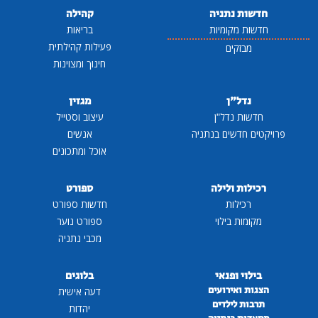
חדשות נתניה
קהילה
חדשות מקומיות
בריאות
פעילות קהילתית
מבזקים
חינוך ומצוינות
נדל"ן
מגזין
חדשות נדל"ן
עיצוב וסטייל
פרויקטים חדשים בנתניה
אנשים
אוכל ומתכונים
רכילות ולילה
ספורט
רכילות
חדשות ספורט
מקומות בילוי
ספורט נוער
מכבי נתניה
בילוי ופנאי
בלוגים
הצגות ואירועים
דעה אישית
תרבות לילדים
יהדות