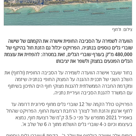
צילום: ולחוף
הוועדה לשמירה על הסביבה החופית אישרה את הקמתם של שישה
שוברי גלים נוספים בנתניה. הפרויקט יכלול גם הזנת חול בהיקף של
480,000 מ"ק בעורף שוברי הגלים, זאת במטרה: להפחית את עוצמת
הגלים הפוגעים במצוק ולשפר את יציבותו
בחוד שעבר אישרה הוועדה לשמירה על הסביבה החופית (ולחוף) את
השלב השני של תכנית ההגנה על המצוק החופי בנתניה שיזמה
ומקדמת החברה הממשלתית להגנות מצוקי חוף הים התיכון בשיתוף
עם המשרד להגנת הסביבה ועיריית נתניה.
הפרויקט כולל הקמה של 12 שוברי גלים מחוף סירונית דרומה עד
לחוף ארגמן והזנת חול לצורך הרחבת רצועת החוף. הפרויקט שהחל
באפריל 2021 מתפרש על פני כ-3.5 ק"מ של רצועת חוף, נמצא
בעיצומו וכיום כ-4 שוברי גלים הושלמו מתוך ה 6 של שלב א'.
בימים אלה אישרה הולחוף את שלב ב' - הקמת 6 שוברי גלים נוספים