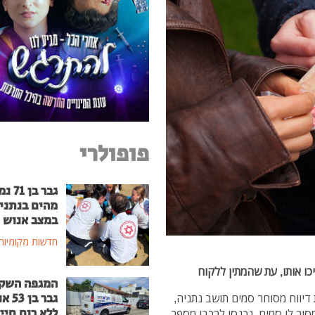
פופולרי
גבר בן
מהים בנתני
במצב אנוש
חדשות מקומיות
ו אותו, עת שהמתין ללקוח
המגפה השק
גבר בן
יווח מסוחר סמים תושב נתניה,
ללא רוח חיי
ור לו סמים, נכנסו לרכבו מספר