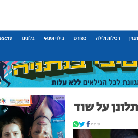
מגזין
רכילות ולילה
ספורט
בילוי ופנאי
בלוגים
вости
פרסומת
לונן על שוד
שיתוף