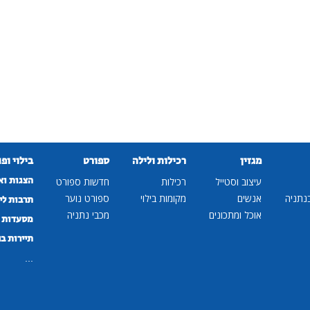
מגזין
רכילות ולילה
ספורט
בילוי ופ
הצגות וא
עיצוב וסטייל
רכילות
חדשות ספורט
נתניה
אנשים
מקומות בילוי
ספורט נוער
תרבות לי
אוכל ומתכונים
מכבי נתניה
מסעדות ב
תיירות ב
...