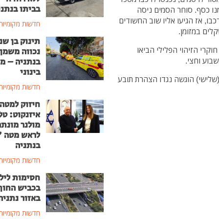
בביתו בנתני
מנו כסף. סוחר הסמים ניסה
ו, אז הגיעו אליו שוב החשודים
חדשות מקומיות
קלים במזומן.
תינוק בן שנ
וקרי הזיהוי הפלילי הביאו
נכווה משמן
בוע וחצי.
בנתניה – מ
בינוני
נה, בן 23 הוארך ואתמול (שלישי) הוגשה נגדו הצהרת תובע
חדשות מקומיות
חיזוק למטה
איזנקוט: טל
מולנר מונת
לראש מטה 
בנתניה
חדשות מקומיות
חסימות ליל
בכביש החוף
באזור נתניה
חדשות מקומיות