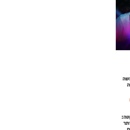
 71 נמשה
ה
טה:
 53 אותר
ם