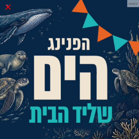
×
פרסומת