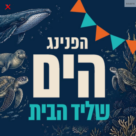
×
פרסומת