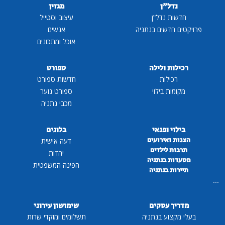
נדל"ן
מגזין
חדשות נדל"ן
עיצוב וסטייל
פרויקטים חדשים בנתניה
אנשים
אוכל ומתכונים
רכילות ולילה
ספורט
רכילות
חדשות ספורט
מקומות בילוי
ספורט נוער
מכבי נתניה
בילוי ופנאי
בלוגים
הצגות ואירועים
דעה אישית
תרבות לילדים
יהדות
מסעדות בנתניה
הפינה המשפטית
תיירות בנתניה
...
מדריך עסקים
שימושון עירוני
בעלי מקצוע בנתניה
תשלומים ומוקדי שרות