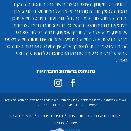
"נתניה נט"
מקומון האינטרנט של תושבי נתניה והסביבה הוקם
במטרה לספק תוכן איכותי ובלתי תלוי על המתרחש בנתניה, אבן
יהודה, קדימה, צורן, כפר יונה, תל מונד ועוד. בפורטל מידע ותוכן
העוסקים בנתניה והסביבה על כל רבדיה: תרבות ובילוי, שירותים
עירוניים, מידע על העיר, מדריך עסקים, חברה, רכילות, ספורט,
מבזקי חדשות ועוד. המידע המופיע באתר זה אינו מהווה מידע משפטי
ו/או מידע רשמי הניתן להסתמך עליו. אין המערכת אחראית בצורה כל
שהיא על נזקים כלשהם שנגרמו מהסתמכות על המידע הנמצא
באתר.
נתניהנט ברשתות החברתיות
2026 © נתניהנט - כל העיר בקליק אחד! - כל הזכויות שמורות לחברת לשם בר תקשורת בע"מ
מפעילת האתר נתניה נט - כל נתניה בקליק אחד
/
/
/
/
אודות נתניה נט
פרסום באתר
מדיניות פרטיות
תנאי שימוש
/
נגישות
צרו קשר