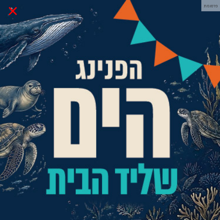
×
פרסומת