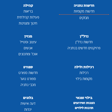
חדשות נתניה
קהילה
חדשות מקומיות
בריאות
פעילות קהילתית
מבזקים
חינוך ומצוינות
נדל"ן
מגזין
חדשות נדל"ן
עיצוב וסטייל
פרויקטים חדשים בנתניה
אנשים
אוכל ומתכונים
רכילות ולילה
ספורט
רכילות
חדשות ספורט
מקומות בילוי
ספורט נוער
מכבי נתניה
בילוי ופנאי
בלוגים
הצגות ואירועים
דעה אישית
תרבות לילדים
יהדות