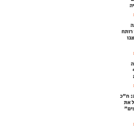
ה
ה
 רותח
צבו
ה
: ח"כ
ל את
ים"