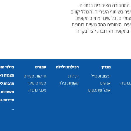
התחבורה הציבורית בנתניה.
ר בשיתוף העירייה, הכולל קווים
תדירים, ב-180 אוטובוסים חדשים מהם 60 חשמליים. כל שינוי מחייב תקופת
עים. הצוותים המקצועיים בוחנים
מו בתקופה הקרובה, לצד בקרה
מגזין
רכילות ולילה
ספורט
בילוי ופ
הצגות וא
עיצוב וסטייל
רכילות
חדשות ספורט
נתניה
אנשים
מקומות בילוי
ספורט נוער
תרבות לי
אוכל ומתכונים
מכבי נתניה
מסעדות ב
תיירות ב
...