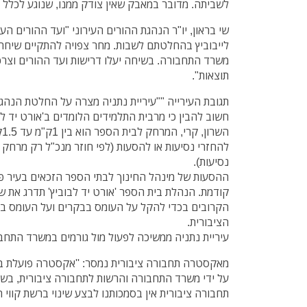
לשביתה. מדובר במאבק שאין צודק ממנו, שנוגע לכלל ה
שי בראון, יו"ר הנהגת ההורים העירוני "ועד ההורים הע
לייבוביץ בהחלטתם לשבות. מחר צפויה להתקיים שיחה ב
משרד התחבורה. בשיחה יעלו דרישות ועד ההורים וצרכ
תוצאות".
תגובת העירייה ""עיריית נתניה מצרה על החלטת הנהגת 
חשוב להבין כי מרבית התלמידים הלומדים ב'אורט יד לב
הש
נסיעות).
ההסעות של מינהל החינוך לבתי הספר הזכאים בעיר פ
קודמת. הנהלת בית הספר 'אורט יד לבוביץ' תדרג את 
הקרובים בכדי להקל על העומס בבקרים ועל העומס ב
הציבורית.
עיריית נתניה ממשיכה לפעול מול גורמים במשרד התחבור
מאקסטרה תחבורה ציבורית נמסר: ''אקסטרה פועלת בה
על ידי משרד התחבורה והרשות לתחבורה ציבורית, בשית
תחבורה ציבורית אין בסמכותנו לבצע שינוי ברשת קווי ה