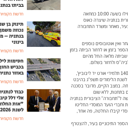
בביתו בנתני
בנתניה והתחילו בשעה 10:00 כמחאה
חדשות מקומיות
רית בנתניה שיצרה כאוס
תינוק בן שנ
בעיר, מאחר ומשרד התחבורה
נכווה משמן
בנתניה – מ
בינוני
ר ואין אוטובוסים נוספים
הספר בזמן או לחזור הביתה בזמן
חדשות מקומיות
 שביתה מלאה החל מהיום
חסימות ליל
ביה"ס ולחזור בשלום.
בכביש החוף
באזור נתניה
רוברט כהן יו"ר ועד הורים באורט יד ליבוביץ' "מעל ל 1400 תלמידי אורט יד ליבוביץ',
ש לשנת הלימודים תשפ"ג בהיבט
חדשות מקומיות
טחה. במצב הקיים, מדובר בסכנה
כבוד לנתניה
ם בתחנות, ללא שום
אלי דלל קיב
שה ל"תחבורה" הציבורית בנתניה
"אות החלוצ
ת וחברי הועד המוסדי החליטו
לשנת 2026
מוסדי קיבלו החלטה, פה אחד,
חדשות מקומיות
-הספר התיכוניים בעיר, להצטרף