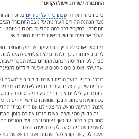
התחבורה לשדרוג וייעול הקווים"
ביום רביעי האחרון
שבתו כל העל יסודיים
מצד הנהגת ההורים העירונית על מצב התחבורה הציבו
תחבורתי. במקביל לרפורמה החדשה בוטלו מוניות שי 
העלה את העלויות ואין כדאיות כלכלית למוניות שי.
בית ספר אורט ליבוביץ הוא העיקרי שניזוק מהמצב, מאח
לליבוביץ וחזרה, כך תלמידים לא מצליחים להגיע לבית 
סביר. לכן החליטה הנהגת ההורים בבית הספר לשבות
ועד שיהיו אוטובוסים נוספים שיאפשרו לילדים להגיע ל
הילדים שלנו, הופקרו. עיריית נתניה לא נערכה כנדר
התחבורה, ולילדינו אין דרך להגיע לביה"ס וחזרה בב
בטיחותית וביטחונית בכך שמאות רבות של ילדים מחכי
מענה. התרעתי מראש מה צפוי לנו עם ה"תוכנית" החד
– וזה בדיוק מה שקרה. כאילו חזרנו אחורה בזמן. חברו
לומר בקול ברור: עד כאן! נציגות ונציגי ועד ההורים ה
להשבית את ביה"ס עד לקבלת מענה הולם.
מעבר לכך, אני קורא לכל יושבות ויושבי הראש של בתי