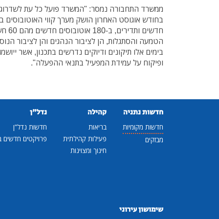
ממשרד התחבורה נמסר: "המשרד פועל כל עת לשדרוג 
בחודש אוגוסט האחרון הושק מערך קווי האוטובוסים בעי
חדשים ו
הטמעה והסתגלות, הן לציבור הנהגים והן לציבור הנוס
בימים אלו תיקונים ודיוקים נדרשים בתכנון, אשר ייוש
ופיקוח על עמידת המפעיל בתנאי ההפעלה".
חדשות נתניה
קהילה
נדל"ן
חדשות מקומיות
בריאות
חדשות נדל"ן
פעילות קהילתית
פרויקטים חדשים ב
מבזקים
חינוך ומצוינות
שימושון עירוני