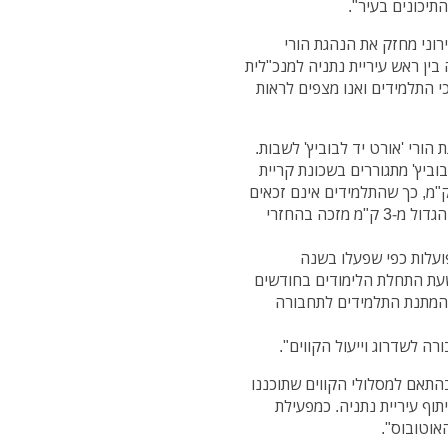
תיכונים בעיר".
ירוני מחזק את הנהגת הורי
ין ראש עיריית נתניה למנכ"לית
י התלמידים ואנו מצפים לראות
הורי 'אורט יד לבוביץ' לשבות.
וביץ' מתגוררים בשכונת קריית
רון, קרי, המרחק לבית הספר הוא בין 1ק"מ עד 1.5ק"מ, כך שהתלמידים אינם זכאים
להחזרי נסיעות או להסעות (לפי חוזר מנכ"ל רק מרחק הגדול מ-3 ק"מ מזכה בהחזרי
ועלות כפי שפעלו בשנה
שעת התחלת הלימודים בחודשים
המתנת התלמידים לתחבורה
ה לשדרוג וייעול הקווים".
תאם למסלולי הקווים שתוכננו
וף עיריית נתניה. כמפעילת
אוטובוס".