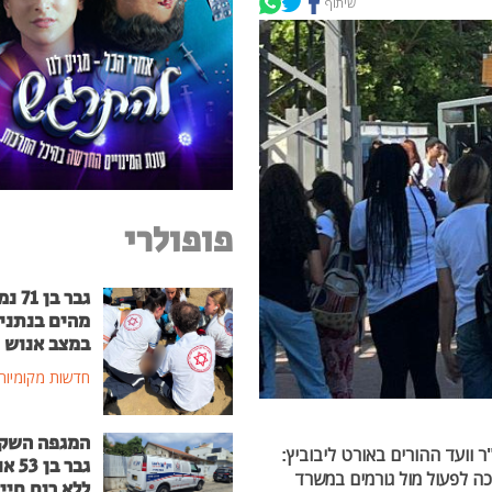
שיתוף
פופולרי
גבר בן
מהים בנתני
במצב אנוש
חדשות מקומיות
המגפה השק
 וועד ההורים באורט ליבוביץ:
גבר בן
כה לפעול מול גורמים במשרד
ללא רוח חיי