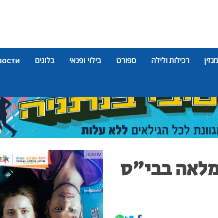
מגזין
רכילות ולילה
ספורט
בילוי ופנאי
בלוגים
вости
פרסומת
מלאה בבי"ס