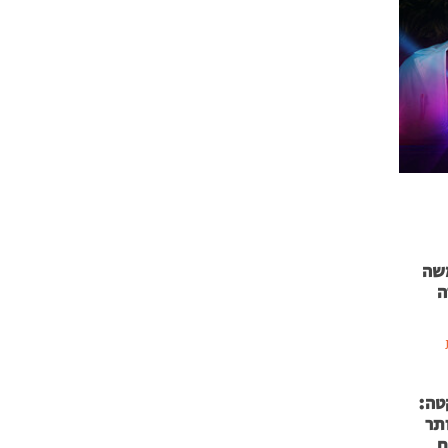
 71 נמשה
ה
טה:
 53 אותר
ם