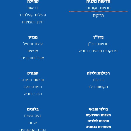
חדשות נתניה
קהילה
חדשות מקומיות
בריאות
פעילות קהילתית
מבזקים
חינוך ומצוינות
נדל"ן
מגזין
חדשות נדל"ן
עיצוב וסטייל
פרויקטים חדשים בנתניה
אנשים
אוכל ומתכונים
רכילות ולילה
ספורט
רכילות
חדשות ספורט
מקומות בילוי
ספורט נוער
מכבי נתניה
בילוי ופנאי
בלוגים
הצגות ואירועים
דעה אישית
תרבות לילדים
יהדות
מסעדות בנתניה
הפינה המשפטית