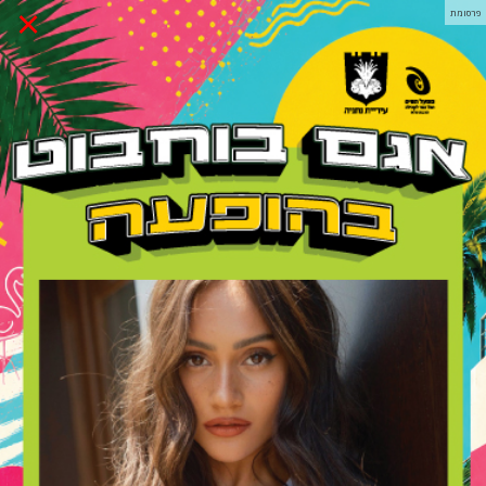
×
פרסומת