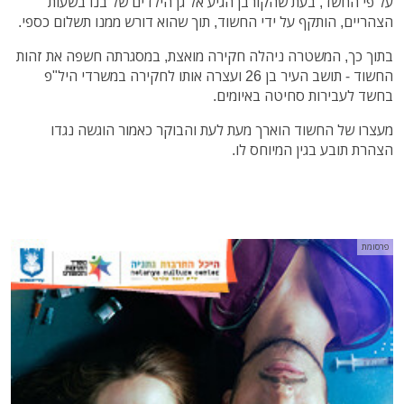
על פי החשד, בעת שהקורבן הגיע אל גן הילדים של בנו בשעות
הצהריים, הותקף על ידי החשוד, תוך שהוא דורש ממנו תשלום כספי.
בתוך כך, המשטרה ניהלה חקירה מואצת, במסגרתה חשפה את זהות
החשוד - תושב העיר בן 26 ועצרה אותו לחקירה במשרדי היל"פ
בחשד לעבירות סחיטה באיומים.
מעצרו של החשוד הוארך מעת לעת והבוקר כאמור הוגשה נגדו
הצהרת תובע בגין המיוחס לו.
פרסומת