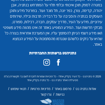
במטרה לספק תוכן איכותי ובלתי תלוי על המתרחש בנתניה, אבן
יהודה, קדימה, צורן, כפר יונה, תל מונד ועוד. בפורטל מידע ותוכן
העוסקים בנתניה והסביבה על כל רבדיה: תרבות ובילוי, שירותים
עירוניים, מידע על העיר, מדריך עסקים, חברה, רכילות, ספורט,
מבזקי חדשות ועוד. המידע המופיע באתר זה אינו מהווה מידע משפטי
ו/או מידע רשמי הניתן להסתמך עליו. אין המערכת אחראית בצורה כל
שהיא על נזקים כלשהם שנגרמו מהסתמכות על המידע הנמצא
באתר.
נתניהנט ברשתות החברתיות
2026 © נתניהנט - כל העיר בקליק אחד! - כל הזכויות שמורות לחברת לשם בר תקשורת בע"מ
מפעילת האתר נתניה נט - כל נתניה בקליק אחד
/
/
/
/
אודות נתניה נט
פרסום באתר
מדיניות פרטיות
תנאי שימוש
/
נגישות
צרו קשר