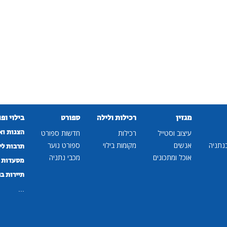
מגזין
רכילות ולילה
ספורט
בילוי ופ
הצגות וא
עיצוב וסטייל
רכילות
חדשות ספורט
נתניה
אנשים
מקומות בילוי
ספורט נוער
תרבות לי
אוכל ומתכונים
מכבי נתניה
מסעדות ב
תיירות ב
...