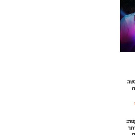
 71 נמשה
ה
טה:
 53 אותר
ם