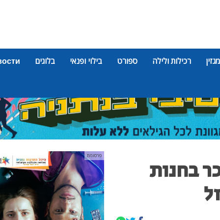
מגזין
רכילות ולילה
ספורט
בילוי ופנאי
בלוגים
вости
פרסומת
ר בחנות
ל