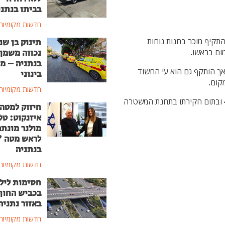
בביתו בנתני
חדשות מקומיות
קיף מוכר בחנות נוחות
תינוק בן שנ
ום בראשו.
נכווה משמן
בנתניה – מ
ך הותקף גם הוא עי החשוד
בינוני
קום.
חדשות מקומיות
לבסוף, השוטרים עצרו את החשוד, תושב קדימה בן 41 ובתום חקירתו בתחנת המשטרה
חיזוק למטה
איזנקוט: טל
מולנר מונת
לראש מטה 
בנתניה
חדשות מקומיות
חסימות ליל
בכביש החוף
באזור נתניה
חדשות מקומיות