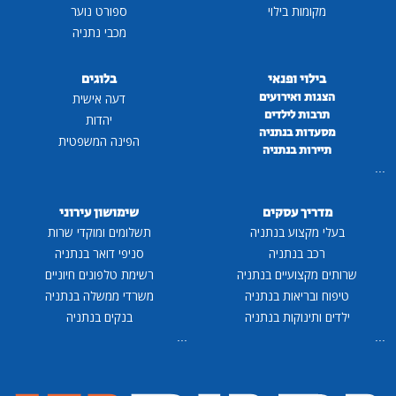
מקומות בילוי
ספורט נוער
מכבי נתניה
בילוי ופנאי
בלוגים
הצגות ואירועים
דעה אישית
תרבות לילדים
יהדות
מסעדות בנתניה
הפינה המשפטית
תיירות בנתניה
...
מדריך עסקים
שימושון עירוני
בעלי מקצוע בנתניה
תשלומים ומוקדי שרות
רכב בנתניה
סניפי דואר בנתניה
שרותים מקצועיים בנתניה
רשימת טלפונים חיוניים
טיפוח ובריאות בנתניה
משרדי ממשלה בנתניה
ילדים ותינוקות בנתניה
בנקים בנתניה
...
...