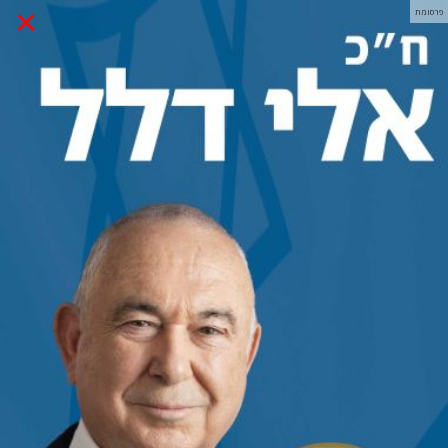
×
פרסומת