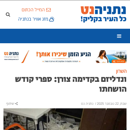
המייל הכתום
מזג אוויר בנתניה
פרסומת
השרון
ונדליזם בקדימה צורן: ספרי קודש
הושחתו
שבת, 22 נובמבר 2025
/
נתניה נט
שיתוף