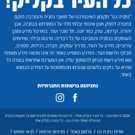
"נתניה נט"
מקומון האינטרנט של תושבי נתניה והסביבה הוקם
במטרה לספק תוכן איכותי ובלתי תלוי על המתרחש בנתניה, אבן
יהודה, קדימה, צורן, כפר יונה, תל מונד ועוד. בפורטל מידע ותוכן
העוסקים בנתניה והסביבה על כל רבדיה: תרבות ובילוי, שירותים
עירוניים, מידע על העיר, מדריך עסקים, חברה, רכילות, ספורט,
מבזקי חדשות ועוד. המידע המופיע באתר זה אינו מהווה מידע משפטי
ו/או מידע רשמי הניתן להסתמך עליו. אין המערכת אחראית בצורה כל
שהיא על נזקים כלשהם שנגרמו מהסתמכות על המידע הנמצא
באתר.
נתניהנט ברשתות החברתיות
2026 © נתניהנט - כל העיר בקליק אחד! - כל הזכויות שמורות לחברת לשם בר תקשורת בע"מ
מפעילת האתר נתניה נט - כל נתניה בקליק אחד
/
/
/
/
אודות נתניה נט
פרסום באתר
מדיניות פרטיות
תנאי שימוש