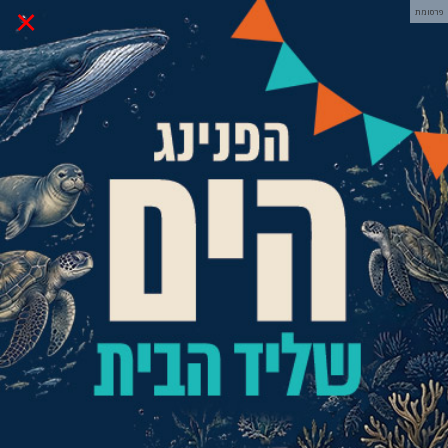
×
פרסומת