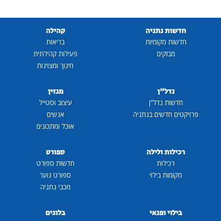
חדשות נתניה
קהילה
חדשות מקומיות
בריאות
מבזקים
פעילות קהילתית
חינוך ומצוינות
נדל"ן
מגזין
חדשות נדל"ן
עיצוב וסטייל
פרויקטים חדשים בנתניה
אנשים
אוכל ומתכונים
רכילות ולילה
ספורט
רכילות
חדשות ספורט
מקומות בילוי
ספורט נוער
מכבי נתניה
בילוי ופנאי
בלוגים