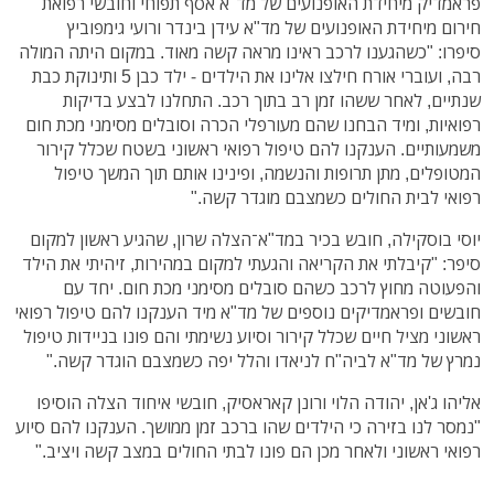
פראמדיק מיחידת האופנועים של מד"א אסף תפוחי וחובשי רפואת
חירום מיחידת האופנועים של מד"א עידן בינדר ורועי גימפוביץ
סיפרו: "כשהגענו לרכב ראינו מראה קשה מאוד. במקום היתה המולה
רבה, ועוברי אורח חילצו אלינו את הילדים - ילד כבן 5 ותינוקת כבת
שנתיים, לאחר ששהו זמן רב בתוך רכב. התחלנו לבצע בדיקות
רפואיות, ומיד הבחנו שהם מעורפלי הכרה וסובלים מסימני מכת חום
משמעותיים. הענקנו להם טיפול רפואי ראשוני בשטח שכלל קירור
המטופלים, מתן תרופות והנשמה, ופינינו אותם תוך המשך טיפול
רפואי לבית החולים כשמצבם מוגדר קשה."
יוסי בוסקילה, חובש בכיר במד"א־הצלה שרון, שהגיע ראשון למקום
סיפר: "קיבלתי את הקריאה והגעתי למקום במהירות, זיהיתי את הילד
והפעוטה מחוץ לרכב כשהם סובלים מסימני מכת חום. יחד עם
חובשים ופראמדיקים נוספים של מד"א מיד הענקנו להם טיפול רפואי
ראשוני מציל חיים שכלל קירור וסיוע נשימתי והם פונו בניידות טיפול
נמרץ של מד"א לביה"ח לניאדו והלל יפה כשמצבם הוגדר קשה."
אליהו ג'אן, יהודה הלוי ורונן קאראסיק, חובשי איחוד הצלה הוסיפו
"נמסר לנו בזירה כי הילדים שהו ברכב זמן ממושך. הענקנו להם סיוע
רפואי ראשוני ולאחר מכן הם פונו לבתי החולים במצב קשה ויציב."